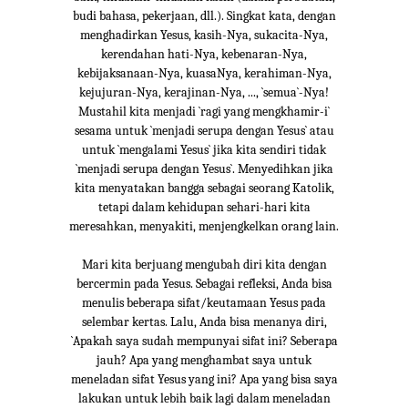
budi bahasa, pekerjaan, dll.). Singkat kata, dengan
menghadirkan Yesus, kasih-Nya, sukacita-Nya,
kerendahan hati-Nya, kebenaran-Nya,
kebijaksanaan-Nya, kuasaNya, kerahiman-Nya,
kejujuran-Nya, kerajinan-Nya, ..., `semua`-Nya!
Mustahil kita menjadi `ragi yang mengkhamir-i`
sesama untuk `menjadi serupa dengan Yesus` atau
untuk `mengalami Yesus` jika kita sendiri tidak
`menjadi serupa dengan Yesus`. Menyedihkan jika
kita menyatakan bangga sebagai seorang Katolik,
tetapi dalam kehidupan sehari-hari kita
meresahkan, menyakiti, menjengkelkan orang lain.
Mari kita berjuang mengubah diri kita dengan
bercermin pada Yesus. Sebagai refleksi, Anda bisa
menulis beberapa sifat/keutamaan Yesus pada
selembar kertas. Lalu, Anda bisa menanya diri,
`Apakah saya sudah mempunyai sifat ini? Seberapa
jauh? Apa yang menghambat saya untuk
meneladan sifat Yesus yang ini? Apa yang bisa saya
lakukan untuk lebih baik lagi dalam meneladan