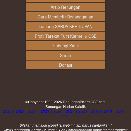
Arsip Renungan
Cara Membeli / Berlangganan
Tentang SABDA KEHIDUPAN
Profil Tarekat Putri Karmel & CSE
Hubungi Kami
Saran
Donasi
©Copyright 1990-2026
RenunganPKarmCSE.com
Renungan Harian Katolik
2026
|
2025
|
2024
|
2023
|
2022
|
2021
|
2020
|
2019
|
2018
|
2017
|
2016
|
Silakan memakai (
copy
) isi web ini tapi harus cantumkan "
www.RenunganPKarmCSE.com ". Tidak diperkenankan untuk memperbanyak