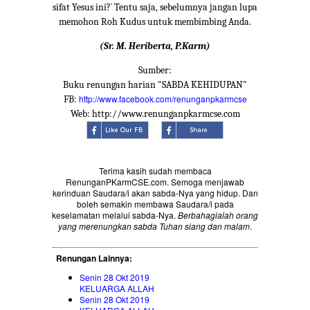
sifat Yesus ini?` Tentu saja, sebelumnya jangan lupa
memohon Roh Kudus untuk membimbing Anda.
(Sr. M. Heriberta, P.Karm)
Sumber:
Buku renungan harian "SABDA KEHIDUPAN"
http://www.facebook.com/renunganpkarmcse
FB:
Web: http://www.renunganpkarmcse.com
Terima kasih sudah membaca
RenunganPKarmCSE.com. Semoga menjawab
kerinduan Saudara/i akan sabda-Nya yang hidup. Dan
boleh semakin membawa Saudara/i pada
keselamatan melalui sabda-Nya.
Berbahagialah orang
yang merenungkan sabda Tuhan siang dan malam
.
Renungan Lainnya:
Senin 28 Okt 2019
KELUARGA ALLAH
Senin 28 Okt 2019