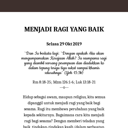
MENJADI RAGI YANG BAIK
Selasa 29 Okt 2019
`Dan Ia berkata lagi: `Dengan apakah Aku akan
mengumpamakan Kerajaan Allah? Ia seumpama ragi
yang diambil seorang perempuan dan diadukkan ke
dalam tepung terigu tiga sukat sampai khamir
seluruhnya` (Yoh 15:5b)
Rm 8:18-25; Mzm 126:1-6; Luk 13:18-21
---o---
Hidup sebagai awam, maupun religius, kita semua
dipanggil untuk menjadi ragi yang baik bagi
sesama. Ragi itu membawa perubahan yang baik
kepada sekitarnya. Bagaimana cara kita menjadi
ragi bagi sesama? Dengan memberi teladan yang
baik, tindakan-tindakan kasih (dalam perbuatan,