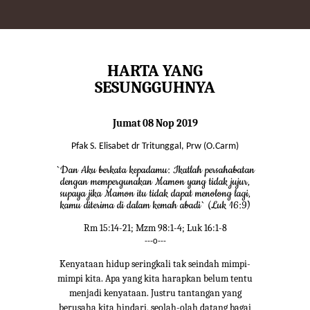
HARTA YANG
SESUNGGUHNYA
Jumat 08 Nop 2019
Pfak S. Elisabet dr Tritunggal, Prw (O.Carm)
`Dan Aku berkata kepadamu: Ikatlah persahabatan
dengan mempergunakan Mamon yang tidak jujur,
supaya jika Mamon itu tidak dapat menolong lagi,
kamu diterima di dalam kemah abadi` (Luk 16:9)
Rm 15:14-21; Mzm 98:1-4; Luk 16:1-8
---o---
Kenyataan hidup seringkali tak seindah mimpi-
mimpi kita. Apa yang kita harapkan belum tentu
menjadi kenyataan. Justru tantangan yang
berusaha kita hindari, seolah-olah datang bagai