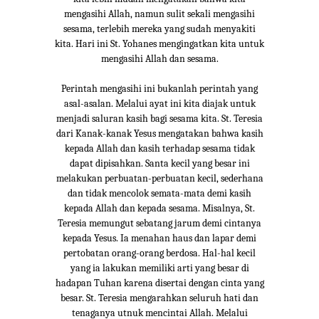
mengasihi Allah, namun sulit sekali mengasihi
sesama, terlebih mereka yang sudah menyakiti
kita. Hari ini St. Yohanes mengingatkan kita untuk
mengasihi Allah dan sesama.
Perintah mengasihi ini bukanlah perintah yang
asal-asalan. Melalui ayat ini kita diajak untuk
menjadi saluran kasih bagi sesama kita. St. Teresia
dari Kanak-kanak Yesus mengatakan bahwa kasih
kepada Allah dan kasih terhadap sesama tidak
dapat dipisahkan. Santa kecil yang besar ini
melakukan perbuatan-perbuatan kecil, sederhana
dan tidak mencolok semata-mata demi kasih
kepada Allah dan kepada sesama. Misalnya, St.
Teresia memungut sebatang jarum demi cintanya
kepada Yesus. Ia menahan haus dan lapar demi
pertobatan orang-orang berdosa. Hal-hal kecil
yang ia lakukan memiliki arti yang besar di
hadapan Tuhan karena disertai dengan cinta yang
besar. St. Teresia mengarahkan seluruh hati dan
tenaganya utnuk mencintai Allah. Melalui