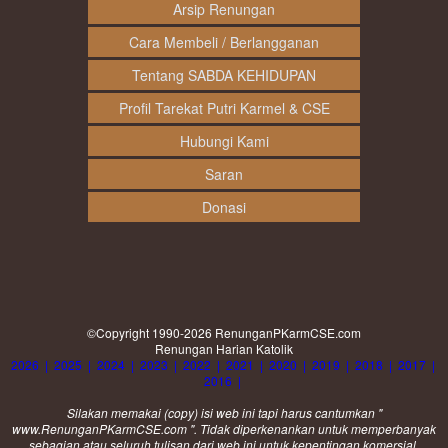
Arsip Renungan
Cara Membeli / Berlangganan
Tentang SABDA KEHIDUPAN
Profil Tarekat Putri Karmel & CSE
Hubungi Kami
Saran
Donasi
©Copyright 1990-2026
RenunganPKarmCSE.com
Renungan Harian Katolik
2026
|
2025
|
2024
|
2023
|
2022
|
2021
|
2020
|
2019
|
2018
|
2017
|
2016
|
Silakan memakai (
copy
) isi web ini tapi harus cantumkan "
www.RenunganPKarmCSE.com ". Tidak diperkenankan untuk memperbanyak
sebagian atau seluruh tulisan dari web ini untuk kepentingan komersial.