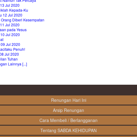
at Namun Tak Percaya
13 Jul 2020
liklah Kepada-Ku
u 12 Jul 2020
p Orang Diberi Kesempatan
11 Jul 2020
iaan pada Yesus
 10 Jul 2020
at
 09 Jul 2020
kacitaku Penuh!
08 Jul 2020
ilan Tuhan
an Lainnya [...]
Renungan Hari Ini
Arsip Renungan
Cara Membeli / Berlangganan
Tentang SABDA KEHIDUPAN