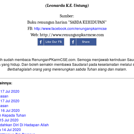
(Leonarda K.E. Untung)
Sumber:
Buku renungan harian "SABDA KEHIDUPAN"
http://www.facebook.com/renunganpkarmcse
FB:
Web: http://www.renunganpkarmcse.com
sih sudah membaca RenunganPKarmCSE.com. Semoga menjawab kerinduan Saud
 yang hidup. Dan boleh semakin membawa Saudara/i pada keselamatan melalui 
Berbahagialah orang yang merenungkan sabda Tuhan siang dan malam
.
ainnya:
 17 Jul 2020
asan
 17 Jul 2020
asan
 16 Jul 2020
h Kepada Tuhan
15 Jul 2020
dahkan Diri Di Hadapan Allah
 14 Jul 2020