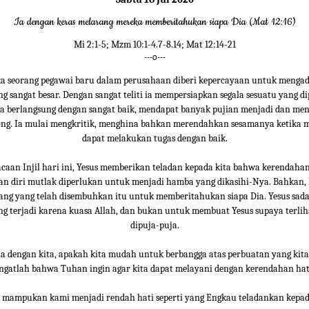
Ia dengan keras melarang mereka memberitahukan siapa Dia (Mat 12:16)
Mi 2:1-5; Mzm 10:1-4.7-8.14; Mat 12:14-21
---o---
ka seorang pegawai baru dalam perusahaan diberi kepercayaan untuk menga
g sangat besar. Dengan sangat teliti ia mempersiapkan segala sesuatu yang d
ra berlangsung dengan sangat baik, mendapat banyak pujian menjadi dan men
ng. Ia mulai mengkritik, menghina bahkan merendahkan sesamanya ketika m
dapat melakukan tugas dengan baik.
caan Injil hari ini, Yesus memberikan teladan kepada kita bahwa kerendahan
n diri mutlak diperlukan untuk menjadi hamba yang dikasihi-Nya. Bahkan,
rang yang telah disembuhkan itu untuk memberitahukan siapa Dia. Yesus sad
ng terjadi karena kuasa Allah, dan bukan untuk membuat Yesus supaya terlih
dipuja-puja.
 dengan kita, apakah kita mudah untuk berbangga atas perbuatan yang kit
ngatlah bahwa Tuhan ingin agar kita dapat melayani dengan kerendahan hat
 mampukan kami menjadi rendah hati seperti yang Engkau teladankan kepad