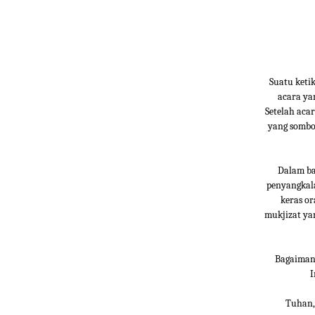
Suatu keti
acara yan
Setelah aca
yang sombo
Dalam ba
penyangkala
keras o
mukjizat ya
Bagaimana
I
Tuhan,