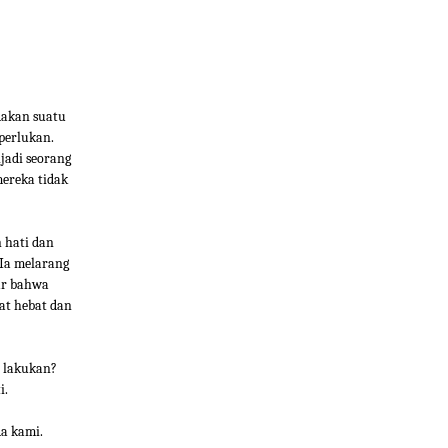
dakan suatu
iperlukan.
jadi seorang
ereka tidak
 hati dan
 Ia melarang
ar bahwa
at hebat dan
a lakukan?
i.
a kami.