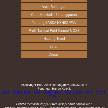
Arsip Renungan
Cara Membeli / Berlangganan
Tentang SABDA KEHIDUPAN
Profil Tarekat Putri Karmel & CSE
Hubungi Kami
Saran
Donasi
©Copyright 1990-2026
RenunganPKarmCSE.com
Renungan Harian Katolik
2026
|
2025
|
2024
|
2023
|
2022
|
2021
|
2020
|
2019
|
2018
|
2017
|
2016
|
Silakan memakai (
copy
) isi web ini tapi harus cantumkan "
www.RenunganPKarmCSE.com ". Tidak diperkenankan untuk memperbanyak