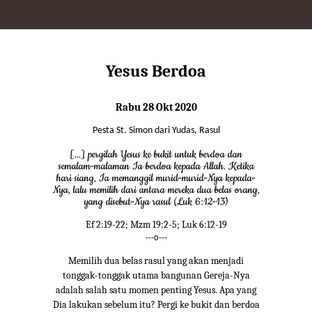
Yesus Berdoa
Rabu 28 Okt 2020
Pesta St. Simon dari Yudas, Rasul
[...] pergilah Yesus ke bukit untuk berdoa dan
semalam-malaman Ia berdoa kepada Allah. Ketika
hari siang, Ia memanggil murid-murid-Nya kepada-
Nya, lalu memilih dari antara mereka dua belas orang,
yang disebut-Nya rasul (Luk 6:12-13)
Ef 2:19-22; Mzm 19:2-5; Luk 6:12-19
---o---
Memilih dua belas rasul yang akan menjadi
tonggak-tonggak utama bangunan Gereja-Nya
adalah salah satu momen penting Yesus. Apa yang
Dia lakukan sebelum itu? Pergi ke bukit dan berdoa