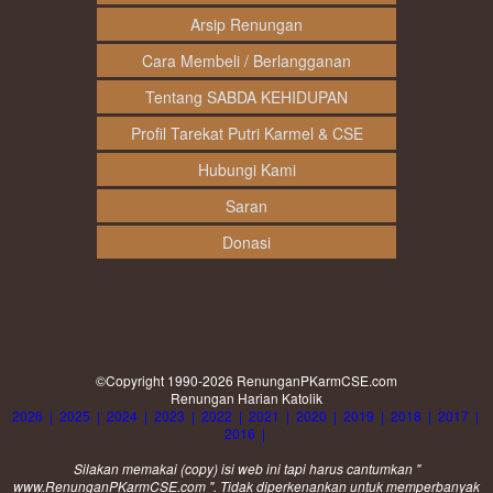
Arsip Renungan
Cara Membeli / Berlangganan
Tentang SABDA KEHIDUPAN
Profil Tarekat Putri Karmel & CSE
Hubungi Kami
Saran
Donasi
©Copyright 1990-2026
RenunganPKarmCSE.com
Renungan Harian Katolik
2026
|
2025
|
2024
|
2023
|
2022
|
2021
|
2020
|
2019
|
2018
|
2017
|
2016
|
Silakan memakai (
copy
) isi web ini tapi harus cantumkan "
www.RenunganPKarmCSE.com ". Tidak diperkenankan untuk memperbanyak