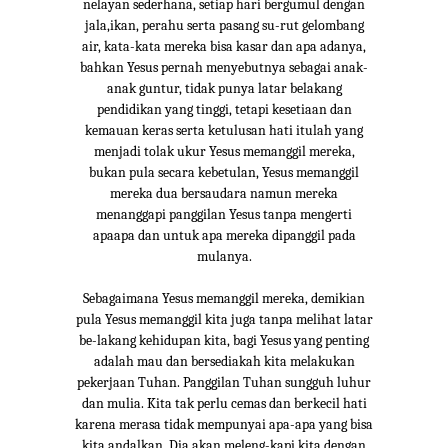
nelayan sederhana, setiap hari bergumul dengan
jala,ikan, perahu serta pasang su-rut gelombang
air, kata-kata mereka bisa kasar dan apa adanya,
bahkan Yesus pernah menyebutnya sebagai anak-
anak guntur, tidak punya latar belakang
pendidikan yang tinggi, tetapi kesetiaan dan
kemauan keras serta ketulusan hati itulah yang
menjadi tolak ukur Yesus memanggil mereka,
bukan pula secara kebetulan, Yesus memanggil
mereka dua bersaudara namun mereka
menanggapi panggilan Yesus tanpa mengerti
apaapa dan untuk apa mereka dipanggil pada
mulanya.
Sebagaimana Yesus memanggil mereka, demikian
pula Yesus memanggil kita juga tanpa melihat latar
be-lakang kehidupan kita, bagi Yesus yang penting
adalah mau dan bersediakah kita melakukan
pekerjaan Tuhan. Panggilan Tuhan sungguh luhur
dan mulia. Kita tak perlu cemas dan berkecil hati
karena merasa tidak mempunyai apa-apa yang bisa
kita andalkan. Dia akan meleng-kapi kita dengan