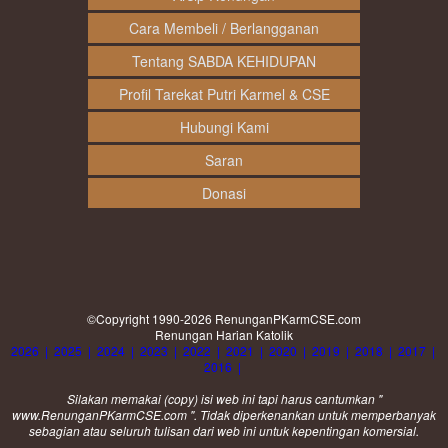
Cara Membeli / Berlangganan
Tentang SABDA KEHIDUPAN
Profil Tarekat Putri Karmel & CSE
Hubungi Kami
Saran
Donasi
©Copyright 1990-2026
RenunganPKarmCSE.com
Renungan Harian Katolik
2026
|
2025
|
2024
|
2023
|
2022
|
2021
|
2020
|
2019
|
2018
|
2017
|
2016
|
Silakan memakai (
copy
) isi web ini tapi harus cantumkan "
www.RenunganPKarmCSE.com ". Tidak diperkenankan untuk memperbanyak
sebagian atau seluruh tulisan dari web ini untuk kepentingan komersial.