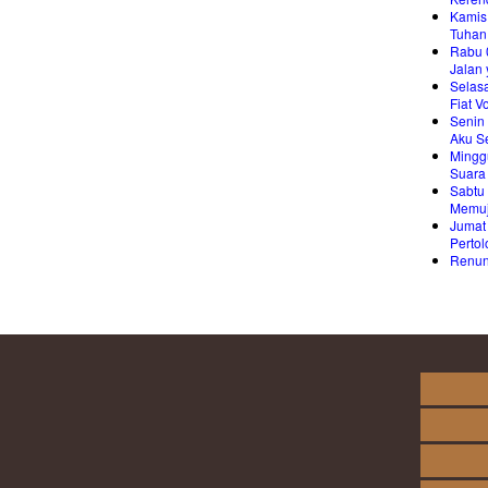
Kamis
Tuhan
Rabu 
Jalan
Selas
Fiat V
Senin
Aku S
Mingg
Suara
Sabtu
Memuj
Jumat
Perto
Renung