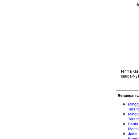
A
Terima ka
sabda-Nya
Renungan L
Mingg
Teran
Mingg
Teran
Sabtu
Membu
Jumat
Keren