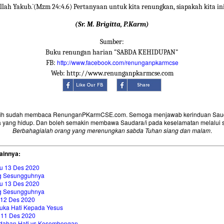
llah Yakub.`(Mzm 24:4.6) Pertanyaan untuk kita renungkan, siapakah kita in
(Sr. M. Brigitta, P.Karm)
Sumber:
Buku renungan harian "SABDA KEHIDUPAN"
http://www.facebook.com/renunganpkarmcse
FB:
Web: http://www.renunganpkarmcse.com
sih sudah membaca RenunganPKarmCSE.com. Semoga menjawab kerinduan Saud
 yang hidup. Dan boleh semakin membawa Saudara/i pada keselamatan melalui 
Berbahagialah orang yang merenungkan sabda Tuhan siang dan malam
.
ainnya:
u 13 Des 2020
g Sesungguhnya
u 13 Des 2020
g Sesungguhnya
 12 Des 2020
ka Hati Kepada Yesus
 11 Des 2020
dahan Hati vs Kesombongan