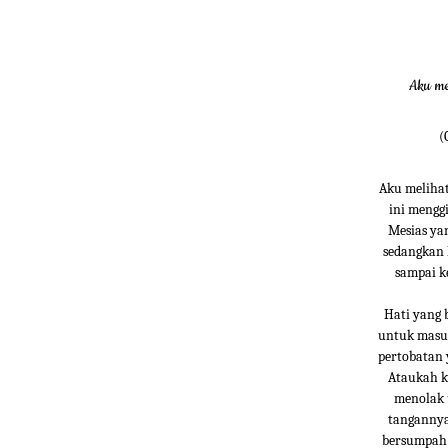
Aku mel
(
Aku melihat
ini mengg
Mesias yan
sedangkan 
sampai k
Hati yang b
untuk masuk
pertobatan 
Ataukah k
menolak 
tangannya
bersumpah 