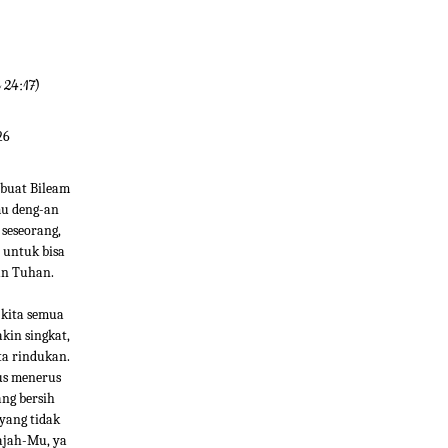
l 24:17)
26
ubuat Bileam
mu deng-an
 seseorang,
 untuk bisa
an Tuhan.
 kita semua
kin singkat,
ta rindukan.
us menerus
ng bersih
yang tidak
ajah-Mu, ya