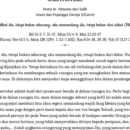
Pesta St. Yohanes dari Salib
Imam dan Pujangga Gereja (OCarm)
ihat dia, tetapi bukan sekarang; aku memandang dia, tetapi bukan dari dekat (Bi
Bil 24:2-7. 15-17; Mzm 24:4-9; Mat 21:23-27
OCarm) Yes 43:1-5; Mzm 138 (139): 1-3.5-7.1012; Rm 8:14-18. 28-30; Yoh 17:11.17-
---o---
 dia, tetapi bukan sekarang; aku memandang dia, tetapi bukan dari dekat. N
iring kita pada sebuah kerin-duan yang sangat mendesak untuk segera berte
g dijanjikan itu. Tetapi kerinduan itu ma-sih terhalang oleh jarak dalam diri
kerinduan itu membangun sebuah ruangan yang me-mungkinkan kita semua
e sana. Di dalamnya kita menyadari siapa sesungguhnya kita dalam pandang
ertobat adalah hasil dari proses saat berada di dalam ruangan itu. Perlu bagi
 ke dalam ruangan itu, masa dalam minggu Advent yang keIII ini sudah sema
yang sejati membuat kita akan segera memandang wajah Sang Mesias yang ki
ita sama juga dengan para imam kepala dan tua-tua bangsa Yahudi, yang ter
untuk percaya ke-pada Yesus yang sudah berada di hadapan mereka.`Orang ya
 dan murni hatinya, yang tidak menyerahkan dirinya kepada penipuan, dan 
palsu,... itulah angkatan orangorang yang menanyakan Dia, yang mencari w