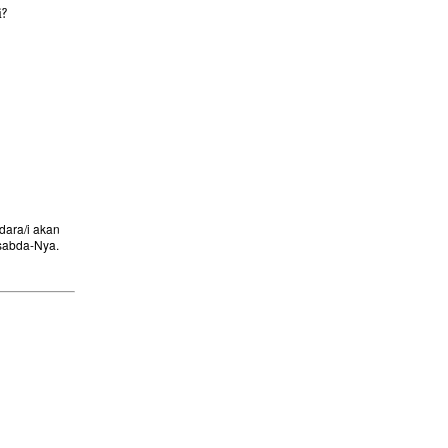
i?
ara/i akan
sabda-Nya.