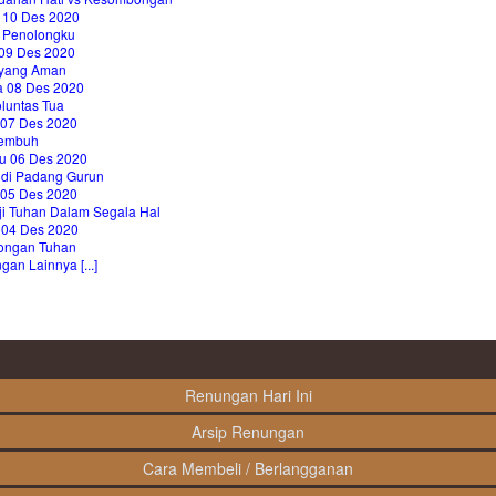
 10 Des 2020
 Penolongku
09 Des 2020
 yang Aman
a 08 Des 2020
oluntas Tua
 07 Des 2020
embuh
u 06 Des 2020
 di Padang Gurun
 05 Des 2020
i Tuhan Dalam Segala Hal
 04 Des 2020
longan Tuhan
an Lainnya [...]
Renungan Hari Ini
Arsip Renungan
Cara Membeli / Berlangganan