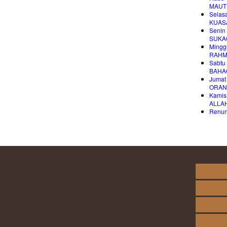
MAUT?
Selas
KUAS
Senin
SUKA
Mingg
RAHM
Sabtu
BAHA
Jumat
ORAN
Kamis
ALLA
Renung