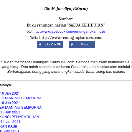
(Sr. M. Jocellyn, P.Karm)
Sumber:
Buku renungan harian "SABDA KEHIDUPAN"
http://www.facebook.com/renunganpkarmcse
FB:
Web: http://www.renunganpkarmcse.com
sih sudah membaca RenunganPKarmCSE.com. Semoga menjawab kerinduan Saud
 yang hidup. Dan boleh semakin membawa Saudara/i pada keselamatan melalui 
Berbahagialah orang yang merenungkan sabda Tuhan siang dan malam
.
ainnya:
 16 Jan 2021
ERTAAN-MU SEMPURNA
 16 Jan 2021
ERTAAN-MU SEMPURNA
 15 Jan 2021
 KUNCI PENYEMBUHAN
 14 Jan 2021
KAN KASIH
13 Jan 2021