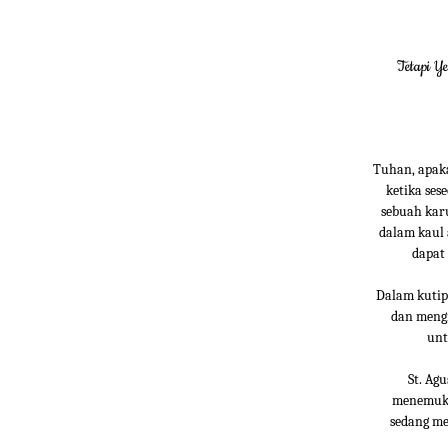
Tetapi Y
Tuhan, apak
ketika se
sebuah kar
dalam kaul 
dapat 
Dalam kutip
dan mengi
unt
St. Ag
menemukan
sedang me