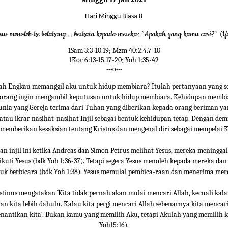
Hari Minggu Biasa II
esus menoleh ke belakang.... berkata kepada mereka: `Apakah yang kamu cari?` (Y
1Sam 3:3-10.19; Mzm 40:2.4.7-10
1Kor 6:13-15.17-20; Yoh 1:35-42
---o---
ah Engkau memanggil aku untuk hidup membiara? Itulah pertanyaan yang s
seorang ingin mengambil keputusan untuk hidup membiara. Kehidupan membi
unia yang Gereja terima dari Tuhan yang diberikan kepada orang beriman yan
atau ikrar nasihat-nasihat Injil sebagai bentuk kehidupan tetap. Dengan dem
memberikan kesaksian tentang Kristus dan mengenal diri sebagai mempelai K
an injil ini ketika Andreas dan Simon Petrus melihat Yesus, mereka meningga
kuti Yesus (bdk Yoh 1:36-37). Tetapi segera Yesus menoleh kepada mereka da
uk berbicara (bdk Yoh 1:38). Yesus memulai pembica-raan dan menerima mer
ustinus mengatakan `Kita tidak pernah akan mulai mencari Allah, kecuali kala
 kita lebih dahulu. Kalau kita pergi mencari Allah sebenarnya kita mencar
nantikan kita`. Bukan kamu yang memilih Aku, tetapi Akulah yang memilih 
Yoh15:16).