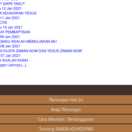
 SIAPA TAKUT
a 12 Jan 2021
A KEHADIRAN YESUS
 11 Jan 2021
CITA
u 10 Jan 2021
AT PEMBAPTISAN
 09 Jan 2021
GIAKU ADALAH MEMULIAKAN-MU
 08 Jan 2021
G KUSTA ZAMAN NOW DAN YESUS ZAMAN NOW
 07 Jan 2021
H ADALAH KASIH
an Lainnya [...]
Renungan Hari Ini
Arsip Renungan
Cara Membeli / Berlangganan
Tentang SABDA KEHIDUPAN