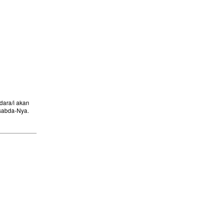
ara/i akan
sabda-Nya.