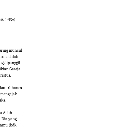
oh 1:38a)
ering muncul
ara adalah
g dipanggil
ikian Gereja
ristus.
lkan Yohanes
n mengajak
eka.
u Allah
i Dia yang
kamu (bdk.