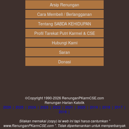
Arsip Renungan
Cara Membeli / Berlangganan
Tentang SABDA KEHIDUPAN
Profil Tarekat Putri Karmel & CSE
Hubungi Kami
Saran
Donasi
©Copyright 1990-2026
RenunganPKarmCSE.com
Renungan Harian Katolik
2026
|
2025
|
2024
|
2023
|
2022
|
2021
|
2020
|
2019
|
2018
|
2017
|
2016
|
Silakan memakai (
copy
) isi web ini tapi harus cantumkan "
www.RenunganPKarmCSE.com ". Tidak diperkenankan untuk memperbanyak