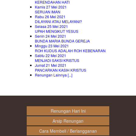
KERENDAHAN HATI
Kamis 27 Mei 2021
SERUAN IMAN
Rabu 26 Mei 2021
DILAYANI ATAU MELAYANI?
Selasa 25 Mei 2021
UPAH MENGIKUT YESUS
Senin 24 Mei 2021
BUNDA MARIA BUNDA GEREJA
Minggu 23 Mei 2021
ROH KUDUS ADALAH ROH KEBENARAN
Sabtu 22 Mei 2021
MENJADI SAKSI KRISTUS
Jumat 21 Mei 2021
PANCARKAN KASIH KRISTUS
Renungan Lainnya [...]
Renungan Hari Ini
Arsip Renungan
Cara Membeli / Berlangganan