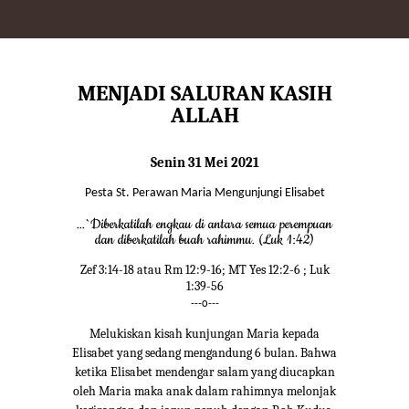
MENJADI SALURAN KASIH
ALLAH
Senin 31 Mei 2021
Pesta St. Perawan Maria Mengunjungi Elisabet
...`Diberkatilah engkau di antara semua perempuan
dan diberkatilah buah rahimmu. (Luk 1:42)
Zef 3:14-18 atau Rm 12:9-16; MT Yes 12:2-6 ; Luk
1:39-56
---o---
Melukiskan kisah kunjungan Maria kepada
Elisabet yang sedang mengandung 6 bulan. Bahwa
ketika Elisabet mendengar salam yang diucapkan
oleh Maria maka anak dalam rahimnya melonjak