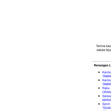
Terima ka
sabda-Nya
Renungan L
Kamis
TAWA
Kamis
TAWA
Rabu 
ORAN
Selasa
MARA
Senin 
TIDA