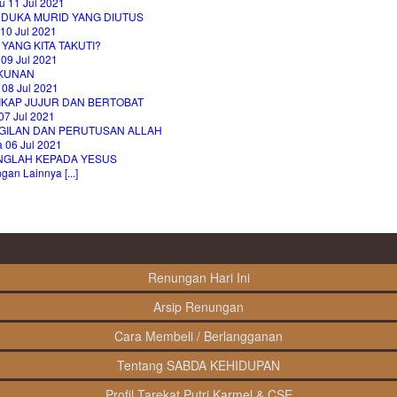
u 11 Jul 2021
 DUKA MURID YANG DIUTUS
10 Jul 2021
 YANG KITA TAKUTI?
 09 Jul 2021
KUNAN
 08 Jul 2021
IKAP JUJUR DAN BERTOBAT
07 Jul 2021
GILAN DAN PERUTUSAN ALLAH
 06 Jul 2021
NGLAH KEPADA YESUS
an Lainnya [...]
Renungan Hari Ini
Arsip Renungan
Cara Membeli / Berlangganan
Tentang SABDA KEHIDUPAN
Profil Tarekat Putri Karmel & CSE