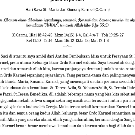
Hari Raya St. Maria dari Gunung Karmel (O.Carm)
 Libanon akan diberikan kepadanya, semarak Karmel dan Saron; mereka itu ak
kemuliaan TUHAN, semarak Allah kita (Yes 35:2)
(O.Carm); 1Raj 18:42-45; Mzm 14(15):1-4; Gal 4:4-7 ; Yoh 19:25-27
Kel 11:10 - 12:14; Mzm 116:12-13.15-18; Mat 12:1-8
---o---
 Suci di atas itu saya ambil dari Antifon Pembukaan Misa untuk Perayaan St.
mel, pesta utama Keluarga Besar Ordo Karmel sedunia. Saya tersentuh deng
rmel dan semarak Allah kita, karena panjangnya deretan jumlah santo-santa
an Ordo Karmel sepanjang sejarahnya. Yang pertama-tama dan paling meny
ah Bunda Maria, Kusuma Karmel, yang menempati urutan pertama sesudah K
 kekudusan dan kemuliaan. St. Teresa Avila, St. Yohanes Salib, St. Teresia Lisie
 Pazzi, St.Teresa Benedikta, dll adalah beberapa nama yang bisa kita sebut se
gagumkan sekali bahwa sampai sekarang masih ada terus dari antara para a
ng digelarkan kudus oleh Gereja. Maka terasa sekali kesemarakan Karmel it
a itu dan semua orang kudus Allah, keluarga besar Ordo Karmel senantiasa
asih Allah yang mereka alami. Allah yang maharahim, bersama dengan Sang
s Karmel benar-benar membawa kemuliaan dan kesemarakan bagi Allah dan 