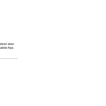
ara/i akan
sabda-Nya.