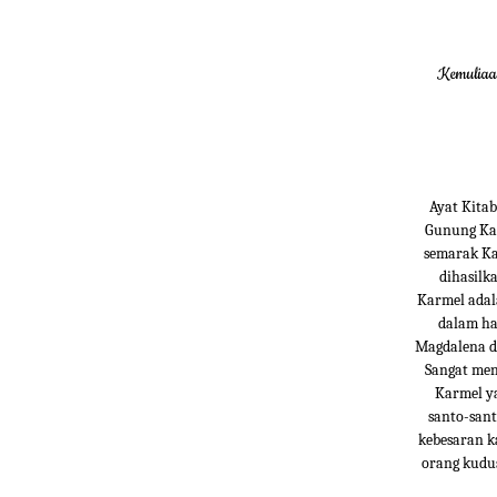
Kemuliaan
Ayat Kitab
Gunung Kar
semarak Ka
dihasilk
Karmel adal
dalam hal
Magdalena de
Sangat men
Karmel ya
santo-sant
kebesaran k
orang kudu