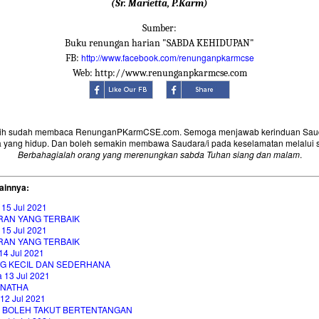
(Sr. Marietta, P.Karm)
Sumber:
Buku renungan harian "SABDA KEHIDUPAN"
http://www.facebook.com/renunganpkarmcse
FB:
Web: http://www.renunganpkarmcse.com
sih sudah membaca RenunganPKarmCSE.com. Semoga menjawab kerinduan Saud
 yang hidup. Dan boleh semakin membawa Saudara/i pada keselamatan melalui 
Berbahagialah orang yang merenungkan sabda Tuhan siang dan malam
.
ainnya:
 15 Jul 2021
RAN YANG TERBAIK
 15 Jul 2021
RAN YANG TERBAIK
14 Jul 2021
G KECIL DAN SEDERHANA
 13 Jul 2021
NATHA
12 Jul 2021
K BOLEH TAKUT BERTENTANGAN