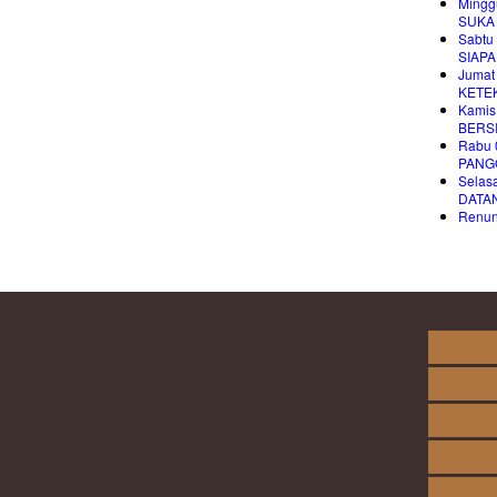
Mingg
SUKA
Sabtu 
SIAPA
Jumat
KETE
Kamis
BERS
Rabu 
PANG
Selasa
DATA
Renung