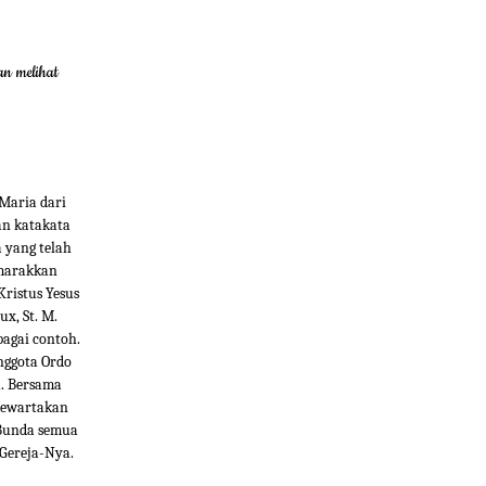
an melihat
 Maria dari
an katakata
 yang telah
emarakkan
ristus Yesus
ux, St. M.
bagai contoh.
nggota Ordo
u. Bersama
 mewartakan
 Bunda semua
Gereja-Nya.