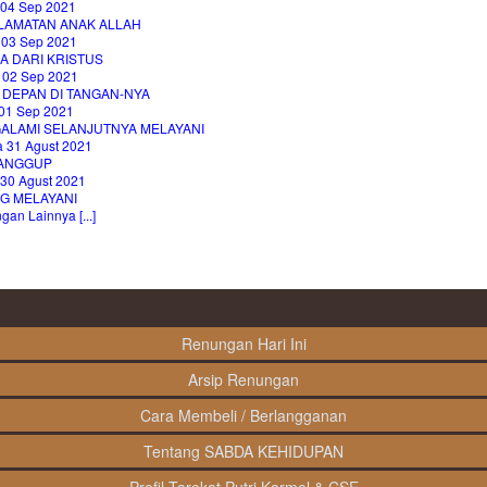
 04 Sep 2021
LAMATAN ANAK ALLAH
 03 Sep 2021
A DARI KRISTUS
 02 Sep 2021
 DEPAN DI TANGAN-NYA
01 Sep 2021
ALAMI SELANJUTNYA MELAYANI
a 31 Agust 2021
SANGGUP
 30 Agust 2021
NG MELAYANI
an Lainnya [...]
Renungan Hari Ini
Arsip Renungan
Cara Membeli / Berlangganan
Tentang SABDA KEHIDUPAN