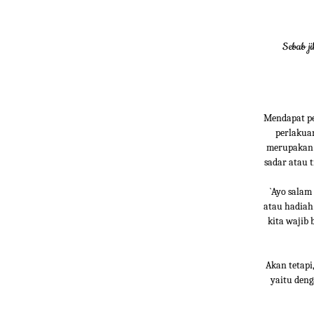
Sebab j
Mendapat pe
perlakuan
merupakan n
sadar atau t
`Ayo salam
atau hadiah 
kita wajib 
Akan tetapi
yaitu deng