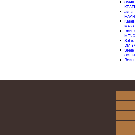
Sabtu
KESE
Jumat
MAKN
Kamis
MASA
Rabu 
MENG
Selas
DIA 
Senin
SALI
Renung