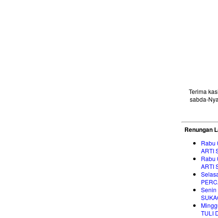
Terima ka
sabda-Nya
Renungan L
Rabu 
ARTI
Rabu 
ARTI
Selas
PERC
Senin
SUKA
Mingg
TULI