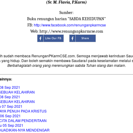
(Sr. M. Flavia, P.Karm)
Sumber:
Buku renungan harian "SABDA KEHIDUPAN"
http://www.facebook.com/renunganpkarmcse
FB:
Web: http://www.renunganpkarmcse.com
sih sudah membaca RenunganPKarmCSE.com. Semoga menjawab kerinduan Saud
 yang hidup. Dan boleh semakin membawa Saudara/i pada keselamatan melalui 
Berbahagialah orang yang merenungkan sabda Tuhan siang dan malam
.
ainnya:
08 Sep 2021
 SEBUAH KELAHIRAN
08 Sep 2021
 SEBUAH KELAHIRAN
a 07 Sep 2021
AYA PENUH PADA KRISTUS
 06 Sep 2021
CITA DALAM PENDERITAAN
u 05 Sep 2021
 DIJADIKAN-NYA MENDENGAR