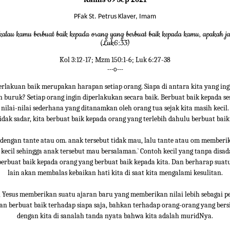
PFak St. Petrus Klaver, Imam
ikalau kamu berbuat baik kepada orang yang berbuat baik kepada kamu, apakah ja
(Luk6:33)
Kol 3:12-17; Mzm 150:1-6; Luk 6:27-38
---o---
rlakuan baik merupakan harapan setiap orang. Siapa di antara kita yang in
 buruk? Setiap orang ingin diperlakukan secara baik. Berbuat baik kepada s
ilai-nilai sederhana yang ditanamkan oleh orang tua sejak kita masih kecil.
idak sadar, kita berbuat baik kepada orang yang terlebih dahulu berbuat baik
 dengan tante atau om. anak tersebut tidak mau, lalu tante atau om member
kecil sehingga anak tersebut mau bersalaman.` Contoh kecil yang tanpa disa
berbuat baik kepada orang yang berbuat baik kepada kita. Dan berharap suat
lain akan membalas kebaikan hati kita di saat kita mengalami kesulitan.
, Yesus memberikan suatu ajaran baru yang memberikan nilai lebih sebagai 
an berbuat baik terhadap siapa saja, bahkan terhadap orang-orang yang ber
dengan kita di sanalah tanda nyata bahwa kita adalah muridNya.