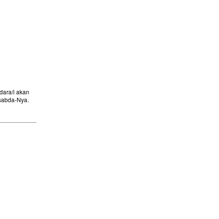
ara/i akan
sabda-Nya.