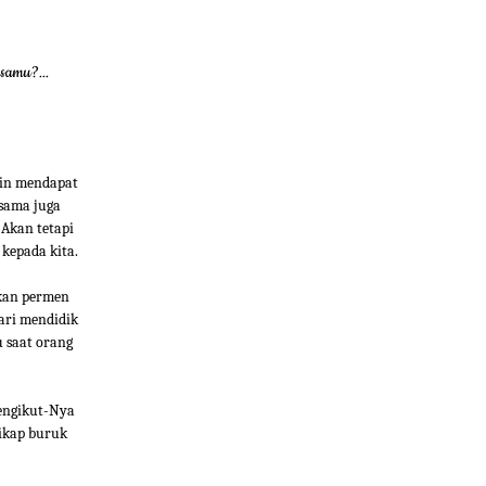
samu?...
gin mendapat
esama juga
 Akan tetapi
 kepada kita.
ikan permen
dari mendidik
u saat orang
pengikut-Nya
sikap buruk