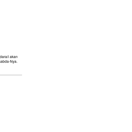
ara/i akan
sabda-Nya.