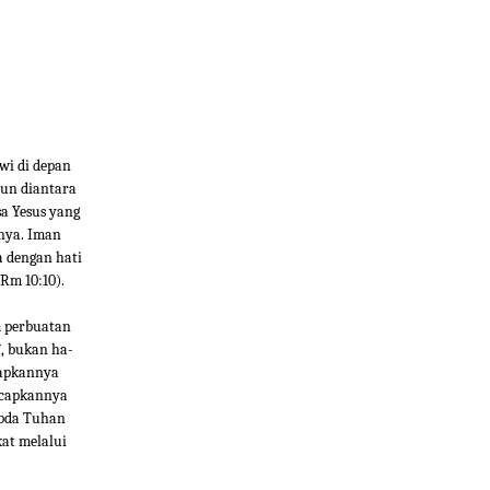
wi di depan
pun diantara
sa Yesus yang
-nya. Iman
a dengan hati
Rm 10:10).
m perbuatan
`, bukan ha-
capkannya
ucapkannya
abda Tuhan
at melalui