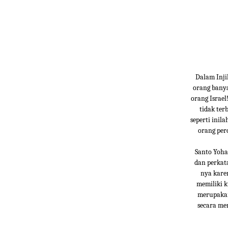
Dalam Inji
orang banya
orang Israel
tidak ter
seperti inil
orang per
Santo Yoha
dan perkata
nya kare
memiliki 
merupakan
secara me