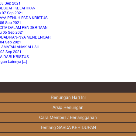
08 Sep 2021
 SEBUAH KELAHIRAN
a 07 Sep 2021
AYA PENUH PADA KRISTUS
 06 Sep 2021
CITA DALAM PENDERITAAN
u 05 Sep 2021
 DIJADIKAN-NYA MENDENGAR
 04 Sep 2021
LAMATAN ANAK ALLAH
 03 Sep 2021
A DARI KRISTUS
an Lainnya [...]
Renungan Hari Ini
Arsip Renungan
Cara Membeli / Berlangganan
Tentang SABDA KEHIDUPAN