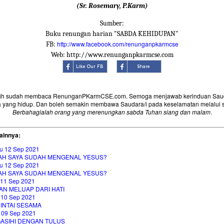
(Sr. Rosemary, P.Karm)
Sumber:
Buku renungan harian "SABDA KEHIDUPAN"
http://www.facebook.com/renunganpkarmcse
FB:
Web: http://www.renunganpkarmcse.com
sih sudah membaca RenunganPKarmCSE.com. Semoga menjawab kerinduan Saud
 yang hidup. Dan boleh semakin membawa Saudara/i pada keselamatan melalui 
Berbahagialah orang yang merenungkan sabda Tuhan siang dan malam
.
ainnya:
u 12 Sep 2021
AH SAYA SUDAH MENGENAL YESUS?
u 12 Sep 2021
AH SAYA SUDAH MENGENAL YESUS?
 11 Sep 2021
AN MELUAP DARI HATI
 10 Sep 2021
INTAI SESAMA
 09 Sep 2021
ASIHI DENGAN TULUS