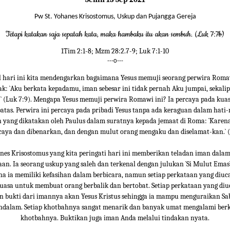
Pw St. Yohanes Krisostomus, Uskup dan Pujangga Gereja
Tetapi katakan saja sepatah kata, maka hambaku itu akan sembuh. (Luk 7:7b)
1Tim 2:1-8; Mzm 28:2.7-9; Luk 7:1-10
---o---
l hari ini kita mendengarkan bagaimana Yesus memuji seorang perwira Roma
k: `Aku berkata kepadamu, iman sebesar ini tidak pernah Aku jumpai, sekali
!` (Luk 7:9). Mengapa Yesus memuji perwira Romawi ini? Ia percaya pada kua
batas. Perwira ini percaya pada pribadi Yesus tanpa ada keraguan dalam hati
ah yang dikatakan oleh Paulus dalam suratnya kepada jemaat di Roma: `Karen
caya dan dibenarkan, dan dengan mulut orang mengaku dan diselamat-kan.` (
nes Krisostomus yang kita peringati hari ini memberikan teladan iman dala
an. Ia seorang uskup yang saleh dan terkenal dengan julukan `Si Mulut Emas
na ia memiliki kefasihan dalam berbicara, namun setiap perkataan yang diu
kuasa untuk membuat orang berbalik dan bertobat. Setiap perkataan yang di
 bukti dari imannya akan Yesus Kristus sehingga ia mampu menguraikan S
ndalam. Setiap khotbahnya sangat menarik dan banyak umat mengalami berk
khotbahnya. Buktikan juga iman Anda melalui tindakan nyata.