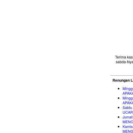
Terima ka
sabda-Nya
Renungan L
Mingg
APAK
Mingg
APAK
Sabtu
UCAP
Jumat
MENC
Kamis
MENG