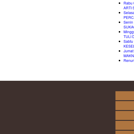
Rabu 
ARTI
Selas
PERC
Senin
SUKA
Mingg
TULI
Sabtu
KESE
Jumat
MAKN
Renung