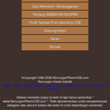
Cara Membeli / Berlangganan
Tentang SABDA KEHIDUPAN
Profil Tarekat Putri Karmel & CSE
Hubungi Kami
Saran
Donasi
©Copyright 1990-2026
RenunganPKarmCSE.com
Renungan Harian Katolik
2026
|
2025
|
2024
|
2023
|
2022
|
2021
|
2020
|
2019
|
2018
|
2017
|
2016
|
Silakan memakai (
copy
) isi web ini tapi harus cantumkan "
www.RenunganPKarmCSE.com ". Tidak diperkenankan untuk memperbanyak
sebagian atau seluruh tulisan dari web ini untuk kepentingan komersial.