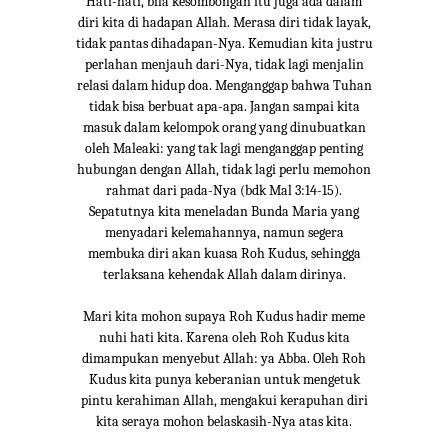
Hati-hati, bila kesombongan itu juga ada dalam
diri kita di hadapan Allah. Merasa diri tidak layak,
tidak pantas dihadapan-Nya. Kemudian kita justru
perlahan menjauh dari-Nya, tidak lagi menjalin
relasi dalam hidup doa. Menganggap bahwa Tuhan
tidak bisa berbuat apa-apa. Jangan sampai kita
masuk dalam kelompok orang yang dinubuatkan
oleh Maleaki: yang tak lagi menganggap penting
hubungan dengan Allah, tidak lagi perlu memohon
rahmat dari pada-Nya (bdk Mal 3:14-15).
Sepatutnya kita meneladan Bunda Maria yang
menyadari kelemahannya, namun segera
membuka diri akan kuasa Roh Kudus, sehingga
terlaksana kehendak Allah dalam dirinya.
Mari kita mohon supaya Roh Kudus hadir meme
nuhi hati kita. Karena oleh Roh Kudus kita
dimampukan menyebut Allah: ya Abba. Oleh Roh
Kudus kita punya keberanian untuk mengetuk
pintu kerahiman Allah, mengakui kerapuhan diri
kita seraya mohon belaskasih-Nya atas kita.