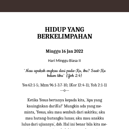
HIDUP YANG
BERKELIMPAHAN
Minggu 16 Jan 2022
Hari Minggu Biasa II
`Mau apakah engkau dari pada-Ku, ibu? Saat-Ku
belum tiba` (Yoh 2:4)
Yes 62:1-5; Mzm 96:1-3.7-10; 1Kor 12:4-11; Yoh 2:1-11
---o---
Ketika Yesus bertanya kepada kita, `Apa yang
kauinginkan dariKu?` Mungkin ada yang me-
minta, `Yesus, aku mau sembuh dari sakitku; aku
mau hutang-hutangku lunas; aku mau anakku
lulus dari ujiannya`, dsb. Hal ini benar bila kita me-