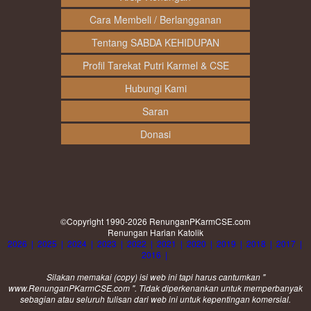
Cara Membeli / Berlangganan
Tentang SABDA KEHIDUPAN
Profil Tarekat Putri Karmel & CSE
Hubungi Kami
Saran
Donasi
©Copyright 1990-2026
RenunganPKarmCSE.com
Renungan Harian Katolik
2026
|
2025
|
2024
|
2023
|
2022
|
2021
|
2020
|
2019
|
2018
|
2017
|
2016
|
Silakan memakai (
copy
) isi web ini tapi harus cantumkan "
www.RenunganPKarmCSE.com ". Tidak diperkenankan untuk memperbanyak
sebagian atau seluruh tulisan dari web ini untuk kepentingan komersial.