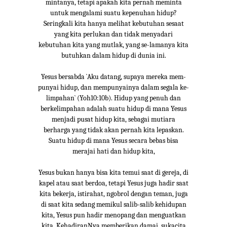
mintanya, tetapi apakah kita pernah meminta
untuk mengalami suatu kepenuhan hidup?
Seringkali kita hanya melihat kebutuhan sesaat
yang kita perlukan dan tidak menyadari
kebutuhan kita yang mutlak, yang se-lamanya kita
butuhkan dalam hidup di dunia ini.
Yesus bersabda `Aku datang, supaya mereka mem-
punyai hidup, dan mempunyainya dalam segala ke-
limpahan` (Yoh10:10b). Hidup yang penuh dan
berkelimpahan adalah suatu hidup di mana Yesus
menjadi pusat hidup kita, sebagai mutiara
berharga yang tidak akan pernah kita lepaskan.
Suatu hidup di mana Yesus secara bebas bisa
merajai hati dan hidup kita,
Yesus bukan hanya bisa kita temui saat di gereja, di
kapel atau saat berdoa, tetapi Yesus juga hadir saat
kita bekerja, istirahat, ngobrol dengan teman, juga
di saat kita sedang memikul salib-salib kehidupan
kita, Yesus pun hadir menopang dan menguatkan
kita. KehadiranNya memberikan damai, sukacita