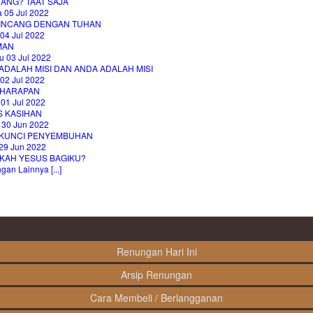
ANG? TAAT SAJA
 05 Jul 2022
INCANG DENGAN TUHAN
04 Jul 2022
MAN
u 03 Jul 2022
ADALAH MISI DAN ANDA ADALAH MISI
02 Jul 2022
HARAPAN
 01 Jul 2022
S KASIHAN
 30 Jun 2022
 KUNCI PENYEMBUHAN
29 Jun 2022
AKAH YESUS BAGIKU?
an Lainnya [...]
Renungan Hari Ini
Arsip Renungan
Cara Membeli / Berlangganan