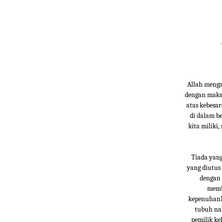
Allah menga
dengan maks
atas kebesa
di dalam b
kita miliki
Tiada yang
yang diutus 
dengan 
membu
kepenuhanN
tubuh nam
pemilik ke