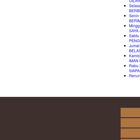
DILAR
Selasa
BERB
Senin 
BERI
Mingg
SAYA 
Sabtu 
PENG
Jumat
BELA
Kamis
IMAN
Rabu 
SIAP
Renung