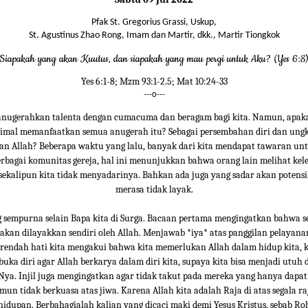
Pfak St. Gregorius Grassi, Uskup,
St. Agustinus Zhao Rong, Imam dan Martir, dkk., Martir Tiongkok
Siapakah yang akan Kuutus, dan siapakah yang mau pergi untuk Aku? (Yes 6:8
Yes 6:1-8; Mzm 93:1-2.5; Mat 10:24-33
---o---
nugerahkan talenta dengan cumacuma dan beragam bagi kita. Namun, apaka
imal memanfaatkan semua anugerah itu? Sebagai persembahan diri dan ung
ran Allah? Beberapa waktu yang lalu, banyak dari kita mendapat tawaran un
erbagai komunitas gereja, hal ini menunjukkan bahwa orang lain melihat kel
, sekalipun kita tidak menyadarinya. Bahkan ada juga yang sadar akan poten
merasa tidak layak.
 sempurna selain Bapa kita di Surga. Bacaan pertama mengingatkan bahwa s
akan dilayakkan sendiri oleh Allah. Menjawab *iya* atas panggilan pelayanan
rendah hati kita mengakui bahwa kita memerlukan Allah dalam hidup kita, 
ka diri agar Allah berkarya dalam diri kita, supaya kita bisa menjadi utuh
ya. Injil juga mengingatkan agar tidak takut pada mereka yang hanya dap
un tidak berkuasa atas jiwa. Karena Allah kita adalah Raja di atas segala ra
hidupan. Berbahagialah kalian yang dicaci maki demi Yesus Kristus, sebab Ro