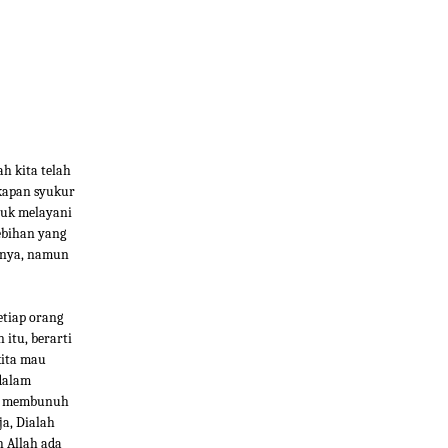
)
h kita telah
kapan syukur
tuk melayani
ebihan yang
sinya, namun
etiap orang
 itu, berarti
kita mau
 dalam
at membunuh
ja, Dialah
h Allah ada