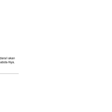
ara/i akan
sabda-Nya.