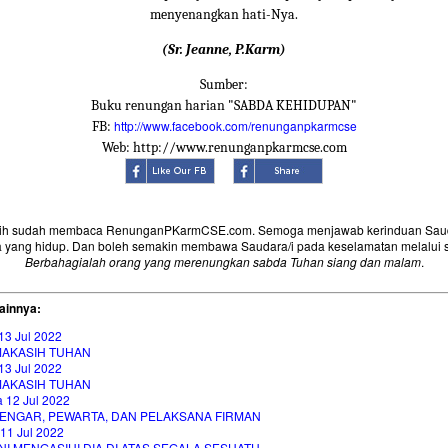
menyenangkan hati-Nya.
(Sr. Jeanne, P.Karm)
Sumber:
Buku renungan harian "SABDA KEHIDUPAN"
http://www.facebook.com/renunganpkarmcse
FB:
Web: http://www.renunganpkarmcse.com
sih sudah membaca RenunganPKarmCSE.com. Semoga menjawab kerinduan Saud
 yang hidup. Dan boleh semakin membawa Saudara/i pada keselamatan melalui 
Berbahagialah orang yang merenungkan sabda Tuhan siang dan malam
.
ainnya:
13 Jul 2022
MAKASIH TUHAN
13 Jul 2022
MAKASIH TUHAN
 12 Jul 2022
ENGAR, PEWARTA, DAN PELAKSANA FIRMAN
11 Jul 2022
I MENGASIHI DIA DI ATAS SEGALA SESUATU