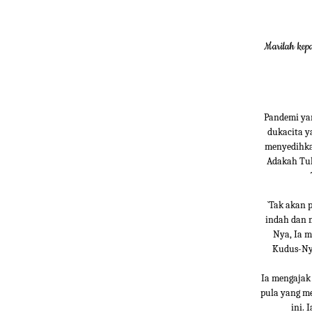
Marilah kep
Pandemi ya
dukacita y
menyedihkan
Adakah Tuh
`Tak akan 
indah dan 
Nya, Ia m
Kudus-Nya
Ia mengajak
pula yang me
ini. 