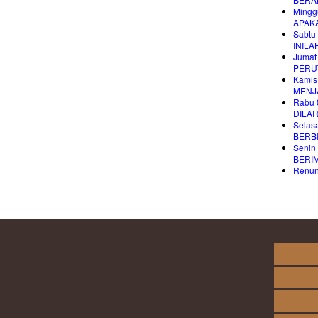
Mingg
APAK
Sabtu 
INILA
Jumat
PERU
Kamis
MENJ
Rabu 
DILAR
Selasa
BERB
Senin 
BERI
Renung