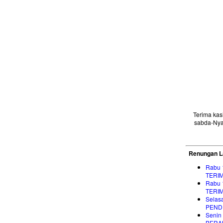
Terima ka
sabda-Nya
Renungan L
Rabu 
TERI
Rabu 
TERI
Selasa
PEND
Senin 
BERAN