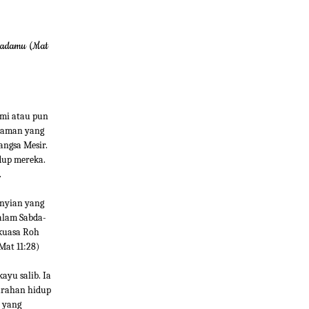
epadamu (Mat
mi atau pun
alaman yang
angsa Mesir.
dup mereka.
.
anyian yang
alam Sabda-
 kuasa Roh
Mat 11:28)
yu salib. Ia
iarahan hidup
h yang