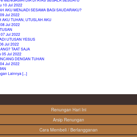
u 10 Jul 2022
AH AKU MENJADI SESAMA BAGI SAUDARAKU?
09 Jul 2022
H AKU TUHAN, UTUSLAH AKU
 08 Jul 2022
TUSAN
 07 Jul 2022
ADI UTUSAN YESUS
06 Jul 2022
ANG? TAAT SAJA
 05 Jul 2022
INCANG DENGAN TUHAN
04 Jul 2022
MAN
an Lainnya [...]
Renungan Hari Ini
Arsip Renungan
Cara Membeli / Berlangganan