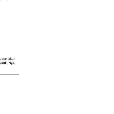
ara/i akan
sabda-Nya.