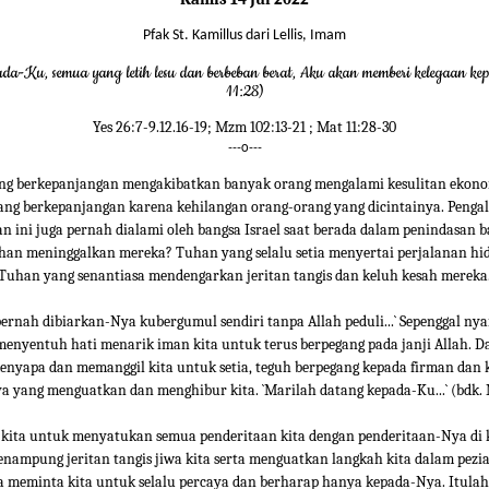
Pfak St. Kamillus dari Lellis, Imam
ada-Ku, semua yang letih lesu dan berbeban berat, Aku akan memberi kelegaan k
11:28)
Yes 26:7-9.12.16-19; Mzm 102:13-21 ; Mat 11:28-30
---o---
ng berkepanjangan mengakibatkan banyak orang mengalami kesulitan ekono
ang berkepanjangan karena kehilangan orang-orang yang dicintainya. Peng
 ini juga pernah dialami oleh bangsa Israel saat berada dalam penindasan b
an meninggalkan mereka? Tuhan yang selalu setia menyertai perjalanan hi
Tuhan yang senantiasa mendengarkan jeritan tangis dan keluh kesah mereka
pernah dibiarkan-Nya kubergumul sendiri tanpa Allah peduli...` Sepenggal ny
menyentuh hati menarik iman kita untuk terus berpegang pada janji Allah. D
enyapa dan memanggil kita untuk setia, teguh berpegang kepada firman dan
 yang menguatkan dan menghibur kita. `Marilah datang kepada-Ku...` (bdk. 
 kita untuk menyatukan semua penderitaan kita dengan penderitaan-Nya di ka
nampung jeritan tangis jiwa kita serta menguatkan langkah kita dalam pez
Ia meminta kita untuk selalu percaya dan berharap hanya kepada-Nya. Itula