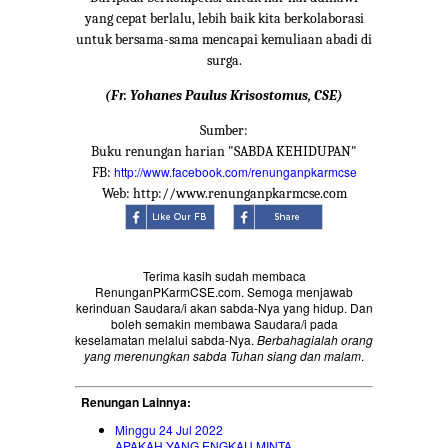
yang cepat berlalu, lebih baik kita berkolaborasi
untuk bersama-sama mencapai kemuliaan abadi di
surga.
(Fr. Yohanes Paulus Krisostomus, CSE)
Sumber:
Buku renungan harian "SABDA KEHIDUPAN"
http://www.facebook.com/renunganpkarmcse
FB:
Web: http://www.renunganpkarmcse.com
Terima kasih sudah membaca
RenunganPKarmCSE.com. Semoga menjawab
kerinduan Saudara/i akan sabda-Nya yang hidup. Dan
boleh semakin membawa Saudara/i pada
keselamatan melalui sabda-Nya.
Berbahagialah orang
yang merenungkan sabda Tuhan siang dan malam
.
Renungan Lainnya:
Minggu 24 Jul 2022
APAKAH YANG ENGKAU MINTA