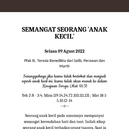
SEMANGAT SEORANG `ANAK
KECIL`
Selasa 09 Agust 2022
Pfak St. Teresia Benedikta dari Salib, Perawan dan
Martir
Sesungguhnya jika kamu tidak bertobat dan menjadi
seperti anak kecil ini, kamu tidak akan masuk ke dalam
Kerajaan Sorga (Mat 18:3)
Yeh 2:8 - 3:4; Mzm 119:14.24.72.103.111.131 ; Mat 18:1-
5.10.12-14
---o---
Seorang anak kecil pada umumnya mempunyai
semangat kerendahan hati dan taat. Inilah sikap
seorang anak kecil terhadap orang tuanya. Saat ia