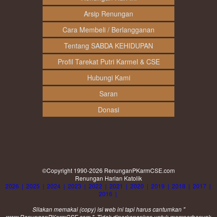
Arsip Renungan
Cara Membeli / Berlangganan
Tentang SABDA KEHIDUPAN
Profil Tarekat Putri Karmel & CSE
Hubungi Kami
Saran
Donasi
©Copyright 1990-2026
RenunganPKarmCSE.com
Renungan Harian Katolik
2026
|
2025
|
2024
|
2023
|
2022
|
2021
|
2020
|
2019
|
2018
|
2017
|
2016
|
Silakan memakai (
copy
) isi web ini tapi harus cantumkan "
www.RenunganPKarmCSE.com ". Tidak diperkenankan untuk memperbanyak