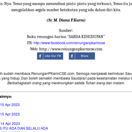
an-Nya. Yesus yang mampu menembusi pintu-pintu yang terkunci, Yesus itu 
mengalahkan segala sumber ketakutan yang ada dalam diri kita.
(Sr. M. Diana P.Karm)
Sumber:
Buku renungan harian "SABDA KEHIDUPAN"
http://www.facebook.com/renunganpkarmcse
FB:
Web: http://www.renunganpkarmcse.com
sih sudah membaca RenunganPKarmCSE.com. Semoga menjawab kerinduan Saud
 yang hidup. Dan boleh semakin membawa Saudara/i pada keselamatan melalui 
Berbahagialah orang yang merenungkan sabda Tuhan siang dan malam
.
ainnya:
 15 Apr 2023
L
 15 Apr 2023
L
 14 Apr 2023
S ITU ADA DAN SELALU ADA