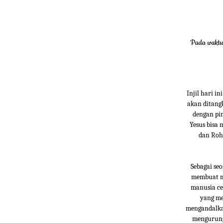
Pada waktu 
Injil hari i
akan ditang
dengan pin
Yesus bisa
dan Roh 
Sebagai se
membuat ma
manusia ce
yang me
mengandalkan
mengurung 