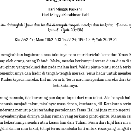
Hari Minggu Paskah II
Hari Minggu Kerahiman Ilahi
itu datanglah Yesus dan berdiri di tengah-tengah mereka dan berkata: `Damai se
kamu!` (Yoh 20:19b)
Kis 2:42-47; Mzm 118:2-4.13-15.22-24; 1Ptr 1:3-9; Yoh 20:19-31
---o---
ni mengisahkan bagaimana rasa takutnya para murid setelah kematian Yesus.
kap oleh orang-orang Yahudi. Maka, mereka berkumpul secara diam-diam di 
tu-pintu yang terkunci dan pada malam hari. Walau pintu-pintu sudah terku
 menembusinya dan hadir di tengah-tengah mereka. Yesus hadir untuk membe
Kudus kepada mereka. Hal ini berarti, Yesus mau melepaskan mereka dari k
ketakutannya.
orang manusia, tidak seorang pun dapat luput dari rasa takut. Ada banyak hal
nusia menjadi takut, misalnya: masa depan, kesehatan, dll. Ketakutan ser
nderung menutup diri terhadap pertolongan Yesus. Hal ini juga mirip seperti
nyembunyikan dirinya dalam rumah yang terkunci pintu-pintu. Manusia c
 kekuatannya sendiri atau kuasa lain dari Tuhan. Pesan dari Injil hari ini 
diri dalam rasa takut, tetapi terus membuka hati untuk Yesus yang bangki