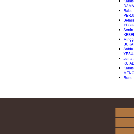
Kamis
DAMA
Rabu 
PERJ
Selas
YESUS
Senin
KEBE
Mingg
BUKA
Sabtu
YESU
Jumat
KU A
Kamis
MENG
Renung