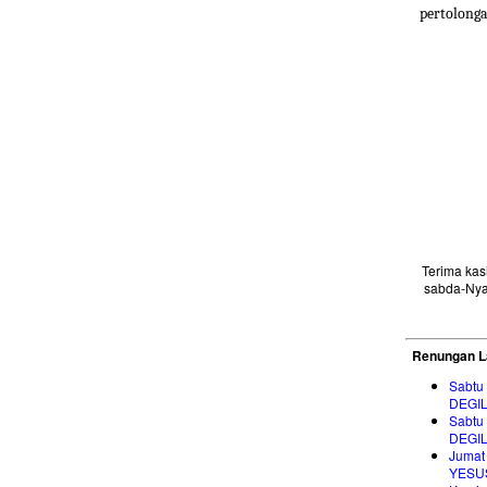
pertolong
Terima ka
sabda-Nya
Renungan L
Sabtu
DEGI
Sabtu
DEGI
Jumat
YESU