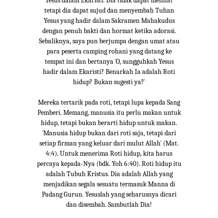
Yesus dalam Ekaristi. Dia tidak dapat melihat
tetapi dia dapat sujud dan menyembah Tuhan
Yesus yang hadir dalam Sakramen Mahakudus
dengan penuh bakti dan hormat ketika adorasi.
Sebaliknya, saya pun berjumpa dengan umat atau
para peserta camping rohani yang datang ke
tempat ini dan bertanya `O, sungguhkah Yesus
hadir dalam Ekaristi? Benarkah Ia adalah Roti
hidup? Bukan sugesti ya?`
Mereka tertarik pada roti, tetapi lupa kepada Sang
Pemberi. Memang, manusia itu perlu makan untuk
hidup, tetapi bukan berarti hidup untuk makan.
`Manusia hidup bukan dari roti saja, tetapi dari
setiap firman yang keluar dari mulut Allah` (Mat.
4:4). Untuk menerima Roti hidup, kita harus
percaya kepada-Nya (bdk. Yoh 6:40). Roti hidup itu
adalah Tubuh Kristus. Dia adalah Allah yang
menjadikan segala sesuatu termasuk Manna di
Padang Gurun. Yesuslah yang seharusnya dicari
dan disembah. Sambutlah Dia!