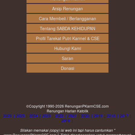
Arsip Renungan
Cara Membeli / Berlangganan
Tentang SABDA KEHIDUPAN
Profil Tarekat Putri Karmel & CSE
Hubungi Kami
Saran
Donasi
©Copyright 1990-2026
RenunganPKarmCSE.com
Renungan Harian Katolik
2026
|
2025
|
2024
|
2023
|
2022
|
2021
|
2020
|
2019
|
2018
|
2017
|
2016
|
Silakan memakai (
copy
) isi web ini tapi harus cantumkan "
www.RenunganPKarmCSE.com ". Tidak diperkenankan untuk memperbanyak