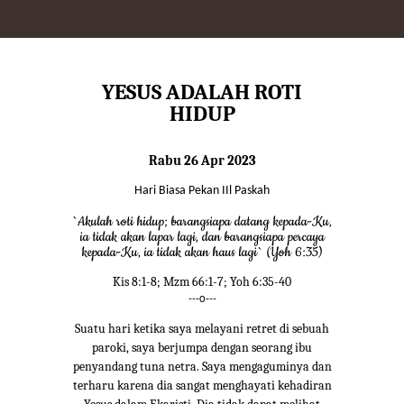
YESUS ADALAH ROTI
HIDUP
Rabu 26 Apr 2023
Hari Biasa Pekan IIl Paskah
`Akulah roti hidup; barangsiapa datang kepada-Ku,
ia tidak akan lapar lagi, dan barangsiapa percaya
kepada-Ku, ia tidak akan haus lagi` (Yoh 6:35)
Kis 8:1-8; Mzm 66:1-7; Yoh 6:35-40
---o---
Suatu hari ketika saya melayani retret di sebuah
paroki, saya berjumpa dengan seorang ibu
penyandang tuna netra. Saya mengaguminya dan
terharu karena dia sangat menghayati kehadiran