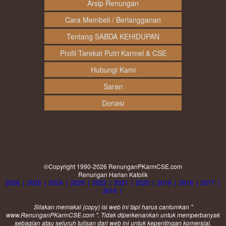
Arsip Renungan
Cara Membeli / Berlangganan
Tentang SABDA KEHIDUPAN
Profil Tarekat Putri Karmel & CSE
Hubungi Kami
Saran
Donasi
©Copyright 1990-2026
RenunganPKarmCSE.com
Renungan Harian Katolik
2026
|
2025
|
2024
|
2023
|
2022
|
2021
|
2020
|
2019
|
2018
|
2017
|
2016
|
Silakan memakai (
copy
) isi web ini tapi harus cantumkan "
www.RenunganPKarmCSE.com ". Tidak diperkenankan untuk memperbanyak
sebagian atau seluruh tulisan dari web ini untuk kepentingan komersial.