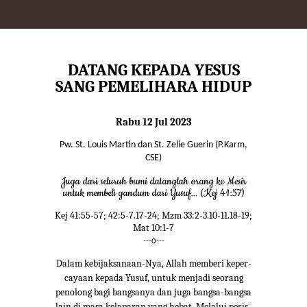
DATANG KEPADA YESUS
SANG PEMELIHARA HIDUP
Rabu 12 Jul 2023
Pw. St. Louis Martin dan St. Zelie Guerin (P.Karm,
CSE)
Juga dari seluruh bumi datanglah orang ke Mesir
untuk membeli gandum dari Yusuf... (Kej 41:57)
Kej 41:55-57; 42:5-7.17-24; Mzm 33:2-3.10-11.18-19;
Mat 10:1-7
---o---
Dalam kebijaksanaan-Nya, Allah memberi keper-
cayaan kepada Yusuf, untuk menjadi seorang
penolong bagi bangsanya dan juga bangsa-bangsa
lain di masa kelaparan yang hebat. Melalui peris-