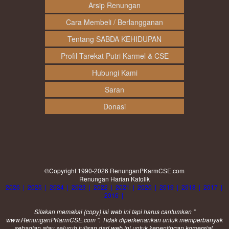
Arsip Renungan
Cara Membeli / Berlangganan
Tentang SABDA KEHIDUPAN
Profil Tarekat Putri Karmel & CSE
Hubungi Kami
Saran
Donasi
©Copyright 1990-2026
RenunganPKarmCSE.com
Renungan Harian Katolik
2026
|
2025
|
2024
|
2023
|
2022
|
2021
|
2020
|
2019
|
2018
|
2017
|
2016
|
Silakan memakai (
copy
) isi web ini tapi harus cantumkan "
www.RenunganPKarmCSE.com ". Tidak diperkenankan untuk memperbanyak
sebagian atau seluruh tulisan dari web ini untuk kepentingan komersial.