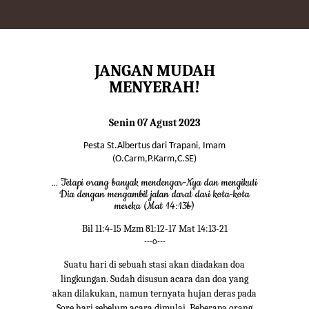
JANGAN MUDAH
MENYERAH!
Senin 07 Agust 2023
Pesta St.Albertus dari Trapani, Imam
(O.Carm,P.Karm,C.SE)
... Tetapi orang banyak mendengar-Nya dan mengikuti
Dia dengan mengambil jalan darat dari kota-kota
mereka (Mat 14:13b)
Bil 11:4-15 Mzm 81:12-17 Mat 14:13-21
---o---
Suatu hari di sebuah stasi akan diadakan doa
lingkungan. Sudah disusun acara dan doa yang
akan dilakukan, namun ternyata hujan deras pada
Sore hari sebelum acara dimulai. Beberapa orang