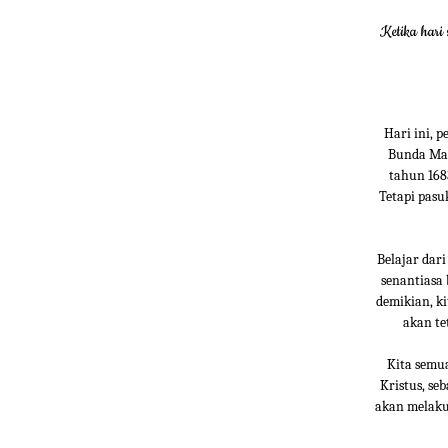
Ketika hari
Hari ini, 
Bunda Mar
tahun 168
Tetapi pasu
Belajar dari
senantiasa 
demikian, k
akan te
Kita semua
Kristus, se
akan melaku