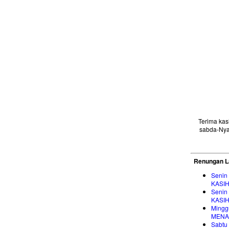
Terima ka
sabda-Nya
Renungan L
Senin
KASI
Senin
KASI
Mingg
MENA
Sabtu