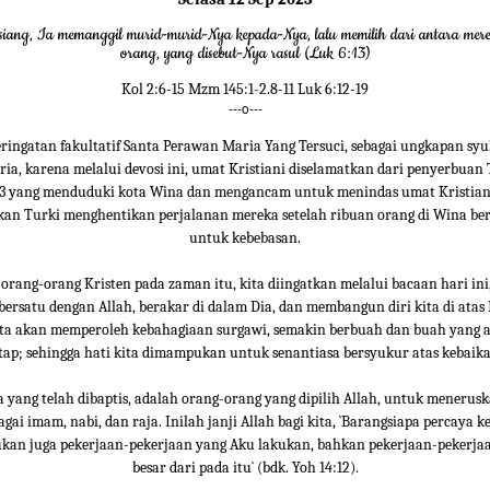
 siang, Ia memanggil murid-murid-Nya kepada-Nya, lalu memilih dari antara mere
orang, yang disebut-Nya rasul (Luk 6:13)
Kol 2:6-15 Mzm 145:1-2.8-11 Luk 6:12-19
---o---
peringatan fakultatif Santa Perawan Maria Yang Tersuci, sebagai ungkapan sy
ia, karena melalui devosi ini, umat Kristiani diselamatkan dari penyerbuan 
3 yang menduduki kota Wina dan mengancam untuk menindas umat Kristiani
kan Turki menghentikan perjalanan mereka setelah ribuan orang di Wina be
untuk kebebasan.
 orang-orang Kristen pada zaman itu, kita diingatkan melalui bacaan hari ini
bersatu dengan Allah, berakar di dalam Dia, dan membangun diri kita di atas
ita akan memperoleh kebahagiaan surgawi, semakin berbuah dan buah yang a
tap; sehingga hati kita dimampukan untuk senantiasa bersyukur atas kebaika
 yang telah dibaptis, adalah orang-orang yang dipilih Allah, untuk menerus
bagai imam, nabi, dan raja. Inilah janji Allah bagi kita, `Barangsiapa percaya k
kan juga pekerjaan-pekerjaan yang Aku lakukan, bahkan pekerjaan-pekerjaa
besar dari pada itu` (bdk. Yoh 14:12).