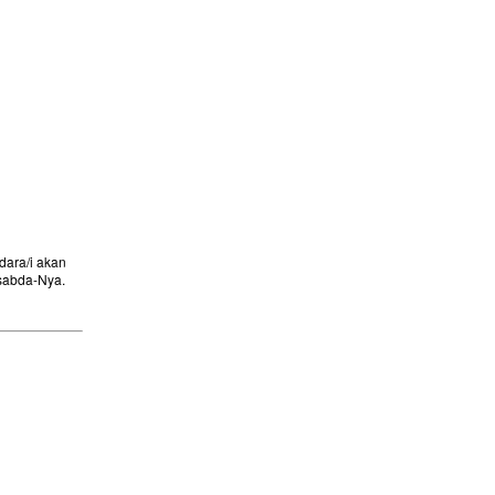
ara/i akan
sabda-Nya.