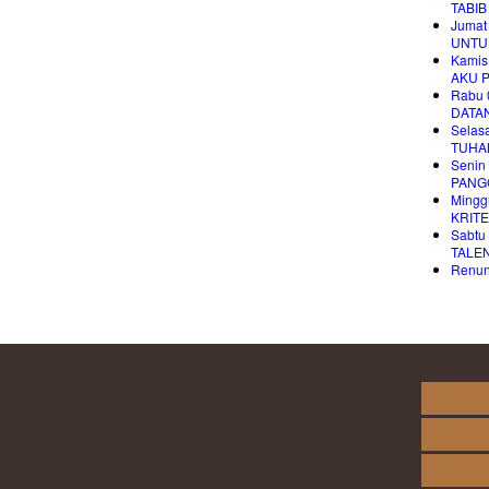
TABI
Jumat
UNTU
Kamis
AKU 
Rabu 
DATA
Selas
TUHA
Senin
PANG
Mingg
KRITE
Sabtu
TALE
Renung