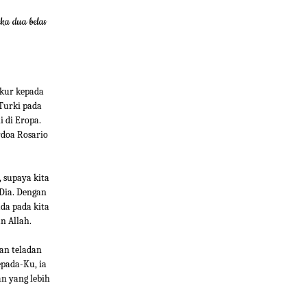
ka dua belas
ukur kepada
Turki pada
 di Eropa.
rdoa Rosario
, supaya kita
 Dia. Dengan
da pada kita
n Allah.
kan teladan
epada-Ku, ia
n yang lebih