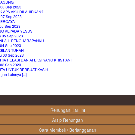
B AGUNG
 08 Sep 2023
K APA AKU DILAHIRKAN?
 07 Sep 2023
PERCAYA
06 Sep 2023
NG KEPADA YESUS
a 05 Sep 2023
NLAH, PENGHARAPANKU
 04 Sep 2023
GILAN TUHAN
u 03 Sep 2023
RIA RELASI DAN AFEKSI YANG KRISTIANI
 02 Sep 2023
NTA UNTUK BERBUAT KASIH
an Lainnya [...]
Renungan Hari Ini
Arsip Renungan
Cara Membeli / Berlangganan