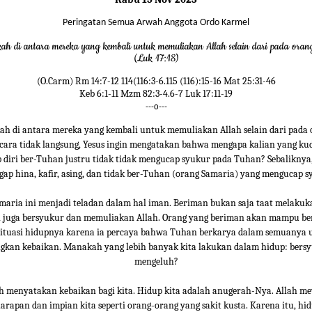
Peringatan Semua Arwah Anggota Ordo Karmel
ah di antara mereka yang kembali untuk memuliakan Allah selain dari pada orang
(Luk 17:18)
(O.Carm) Rm 14:7-12 114(116:3-6.115 (116):15-16 Mat 25:31-46
Keb 6:1-11 Mzm 82:3-4.6-7 Luk 17:11-19
---o---
ah di antara mereka yang kembali untuk memuliakan Allah selain dari pada 
Secara tidak langsung, Yesus ingin mengatakan bahwa mengapa kalian yang ku
diri ber-Tuhan justru tidak tidak mengucap syukur pada Tuhan? Sebaliknya
gap hina, kafir, asing, dan tidak ber-Tuhan (orang Samaria) yang mengucap s
amaria ini menjadi teladan dalam hal iman. Beriman bukan saja taat melakuk
pi juga bersyukur dan memuliakan Allah. Orang yang beriman akan mampu be
situasi hidupnya karena ia percaya bahwa Tuhan berkarya dalam semuanya 
kan kebaikan. Manakah yang lebih banyak kita lakukan dalam hidup: bers
mengeluh?
ah menyatakan kebaikan bagi kita. Hidup kita adalah anugerah-Nya. Allah 
arapan dan impian kita seperti orang-orang yang sakit kusta. Karena itu, hi