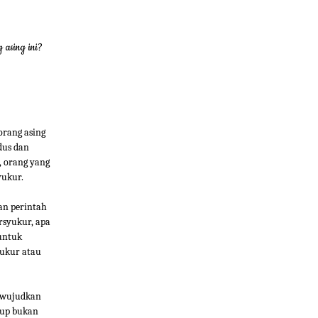
 asing ini?
orang asing
dus dan
, orang yang
yukur.
an perintah
rsyukur, apa
untuk
yukur atau
mewujudkan
dup bukan