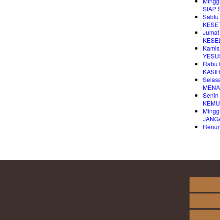
Mingg
SIAP
Sabtu
KESE
Jumat
KESE
Kamis
YESU
Rabu 
KASI
Selas
MENA
Senin
KEMU
Mingg
JANG
Renung