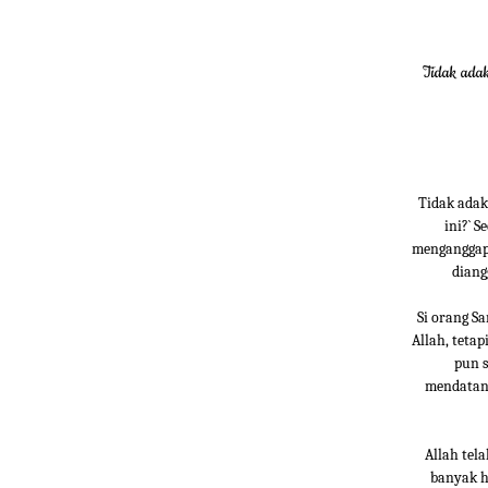
Tidak adak
Tidak adak
ini?` 
menganggap 
diang
Si orang S
Allah, teta
pun 
mendatang
Allah tel
banyak h