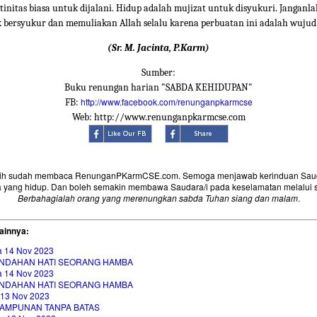
tinitas biasa untuk dijalani. Hidup adalah mujizat untuk disyukuri. Janganla
 bersyukur dan memuliakan Allah selalu karena perbuatan ini adalah wujud
(Sr. M. Jacinta, P.Karm)
Sumber:
Buku renungan harian "SABDA KEHIDUPAN"
http://www.facebook.com/renunganpkarmcse
FB:
Web: http://www.renunganpkarmcse.com
sih sudah membaca RenunganPKarmCSE.com. Semoga menjawab kerinduan Saud
 yang hidup. Dan boleh semakin membawa Saudara/i pada keselamatan melalui 
Berbahagialah orang yang merenungkan sabda Tuhan siang dan malam
.
ainnya:
a 14 Nov 2023
NDAHAN HATI SEORANG HAMBA
a 14 Nov 2023
NDAHAN HATI SEORANG HAMBA
 13 Nov 2023
AMPUNAN TANPA BATAS