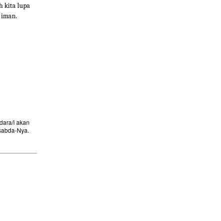
h kita lupa
 iman.
ara/i akan
sabda-Nya.