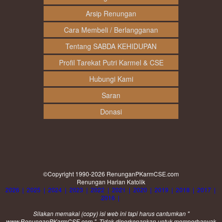
Arsip Renungan
Cara Membeli / Berlangganan
Tentang SABDA KEHIDUPAN
Profil Tarekat Putri Karmel & CSE
Hubungi Kami
Saran
Donasi
©Copyright 1990-2026
RenunganPKarmCSE.com
Renungan Harian Katolik
2026
|
2025
|
2024
|
2023
|
2022
|
2021
|
2020
|
2019
|
2018
|
2017
|
2016
|
Silakan memakai (
copy
) isi web ini tapi harus cantumkan "
www.RenunganPKarmCSE.com ". Tidak diperkenankan untuk memperbanyak