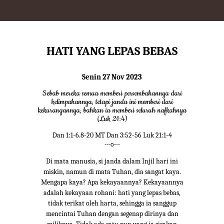
HATI YANG LEPAS BEBAS
Senin 27 Nov 2023
Sebab mereka semua memberi persembahannya dari
kelimpahannya, tetapi janda ini memberi dari
kekurangannya, bahkan ia memberi seluruh nafkahnya
(Luk 21:4)
Dan 1:1-6.8-20 MT Dan 3:52-56 Luk 21:1-4
---o---
Di mata manusia, si janda dalam Injil hari ini
miskin, namun di mata Tuhan, dia sangat kaya.
Mengapa kaya? Apa kekayaannya? Kekayaannya
adalah kekayaan rohani: hati yang lepas bebas,
tidak terikat oleh harta, sehingga ia sanggup
mencintai Tuhan dengan segenap dirinya dan