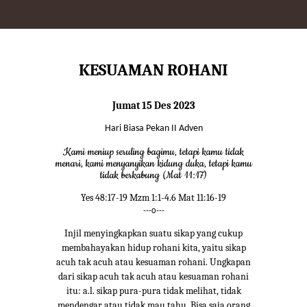
KESUAMAN ROHANI
Jumat 15 Des 2023
Hari Biasa Pekan II Adven
Kami meniup seruling bagimu, tetapi kamu tidak
menari, kami menyanyikan kidung duka, tetapi kamu
tidak berkabung (Mat 11:17)
Yes 48:17-19 Mzm 1:1-4.6 Mat 11:16-19
---o---
Injil menyingkapkan suatu sikap yang cukup
membahayakan hidup rohani kita, yaitu sikap
acuh tak acuh atau kesuaman rohani. Ungkapan
dari sikap acuh tak acuh atau kesuaman rohani
itu: a.l. sikap pura-pura tidak melihat, tidak
mendengar atau tidak mau tahu. Bisa saja orang