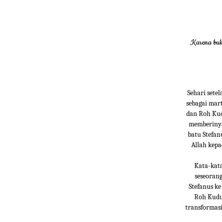
Karena buk
Sehari sete
sebagai mar
dan Roh Kud
memberinya
batu Stefan
Allah kepa
Kata-kata
seseoran
Stefanus k
Roh Kudus
transformasi