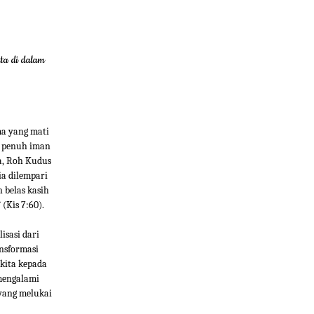
ta di dalam
ma yang mati
g penuh iman
a, Roh Kudus
a dilempari
 belas kasih
(Kis 7:60).
isasi dari
nsformasi
kita kepada
 mengalami
 yang melukai