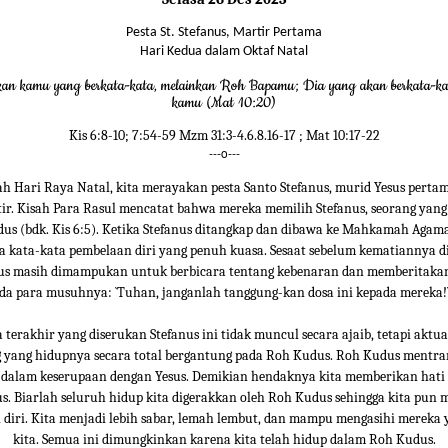
Pesta St. Stefanus, Martir Pertama
Hari Kedua dalam Oktaf Natal
an kamu yang berkata-kata, melainkan Roh Bapamu; Dia yang akan berkata-ka
kamu (Mat 10:20)
Kis 6:8-10; 7:54-59 Mzm 31:3-4.6.8.16-17 ; Mat 10:17-22
---o---
lah Hari Raya Natal, kita merayakan pesta Santo Stefanus, murid Yesus perta
tir. Kisah Para Rasul mencatat bahwa mereka memilih Stefanus, seorang yan
us (bdk. Kis 6:5). Ketika Stefanus ditangkap dan dibawa ke Mahkamah Agam
 kata-kata pembelaan diri yang penuh kuasa. Sesaat sebelum kematiannya di
us masih dimampukan untuk berbicara tentang kebenaran dan memberitakan
da para musuhnya: `Tuhan, janganlah tanggung-kan dosa ini kepada mereka!` 
 terakhir yang diserukan Stefanus ini tidak muncul secara ajaib, tetapi aktual
g yang hidupnya secara total bergantung pada Roh Kudus. Roh Kudus mentra
e dalam keserupaan dengan Yesus. Demikian hendaknya kita memberikan hati 
. Biarlah seluruh hidup kita digerakkan oleh Roh Kudus sehingga kita pun
 diri. Kita menjadi lebih sabar, lemah lembut, dan mampu mengasihi mereka
kita. Semua ini dimungkinkan karena kita telah hidup dalam Roh Kudus.