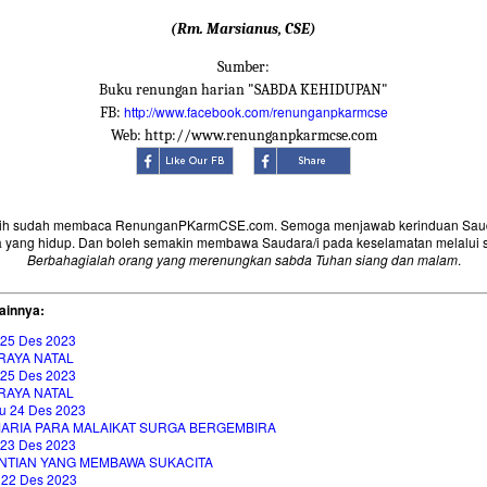
(Rm. Marsianus, CSE)
Sumber:
Buku renungan harian "SABDA KEHIDUPAN"
http://www.facebook.com/renunganpkarmcse
FB:
Web: http://www.renunganpkarmcse.com
sih sudah membaca RenunganPKarmCSE.com. Semoga menjawab kerinduan Saud
 yang hidup. Dan boleh semakin membawa Saudara/i pada keselamatan melalui 
Berbahagialah orang yang merenungkan sabda Tuhan siang dan malam
.
ainnya:
 25 Des 2023
RAYA NATAL
 25 Des 2023
RAYA NATAL
u 24 Des 2023
 MARIA PARA MALAIKAT SURGA BERGEMBIRA
 23 Des 2023
NTIAN YANG MEMBAWA SUKACITA
 22 Des 2023