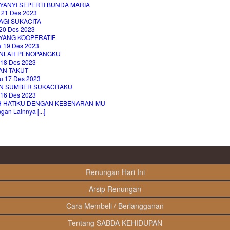
YANYI SEPERTI BUNDA MARIA
 21 Des 2023
AGI SUKACITA
20 Des 2023
 YANG KOOPERATIF
a 19 Des 2023
NLAH PENOPANGKU
 18 Des 2023
AN TAKUT
u 17 Des 2023
N SUMBER SUKACITAKU
 16 Des 2023
AH HATIKU DENGAN KEBENARAN-MU
an Lainnya [...]
Renungan Hari Ini
Arsip Renungan
Cara Membeli / Berlangganan
Tentang SABDA KEHIDUPAN