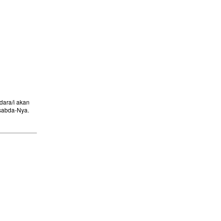
ara/i akan
sabda-Nya.