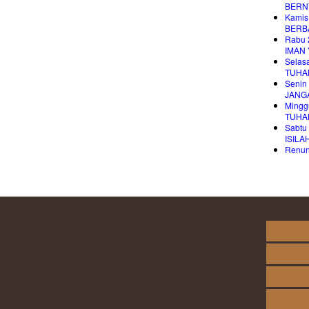
BERN
Kamis
BERB
Rabu 
IMAN
Selas
TUHA
Senin
JANG
Mingg
TUHA
Sabtu
ISIL
Renung