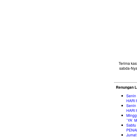
Terima ka
sabda-Nya
Renungan L
Senin
HARI 
Senin
HARI 
Mingg
`YA`
Sabtu
PENA
Jumat