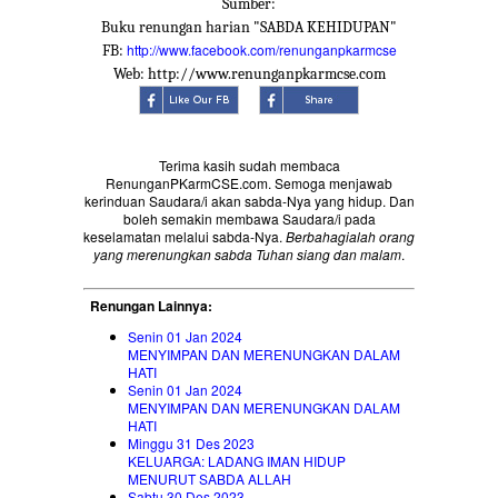
Sumber:
Buku renungan harian "SABDA KEHIDUPAN"
http://www.facebook.com/renunganpkarmcse
FB:
Web: http://www.renunganpkarmcse.com
Terima kasih sudah membaca
RenunganPKarmCSE.com. Semoga menjawab
kerinduan Saudara/i akan sabda-Nya yang hidup. Dan
boleh semakin membawa Saudara/i pada
keselamatan melalui sabda-Nya.
Berbahagialah orang
yang merenungkan sabda Tuhan siang dan malam
.
Renungan Lainnya:
Senin 01 Jan 2024
MENYIMPAN DAN MERENUNGKAN DALAM
HATI
Senin 01 Jan 2024
MENYIMPAN DAN MERENUNGKAN DALAM
HATI
Minggu 31 Des 2023
KELUARGA: LADANG IMAN HIDUP
MENURUT SABDA ALLAH
Sabtu 30 Des 2023