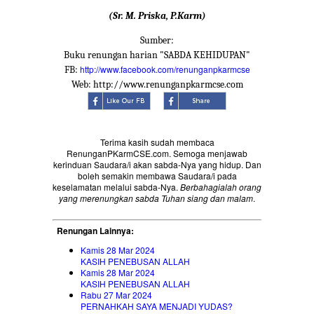
(Sr. M. Priska, P.Karm)
Sumber:
Buku renungan harian "SABDA KEHIDUPAN"
http://www.facebook.com/renunganpkarmcse
FB:
Web: http://www.renunganpkarmcse.com
Terima kasih sudah membaca
RenunganPKarmCSE.com. Semoga menjawab
kerinduan Saudara/i akan sabda-Nya yang hidup. Dan
boleh semakin membawa Saudara/i pada
keselamatan melalui sabda-Nya.
Berbahagialah orang
yang merenungkan sabda Tuhan siang dan malam
.
Renungan Lainnya:
Kamis 28 Mar 2024
KASIH PENEBUSAN ALLAH
Kamis 28 Mar 2024
KASIH PENEBUSAN ALLAH
Rabu 27 Mar 2024
PERNAHKAH SAYA MENJADI YUDAS?