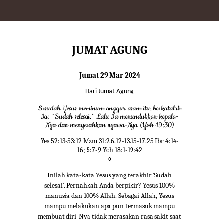
JUMAT AGUNG
Jumat 29 Mar 2024
Hari Jumat Agung
Sesudah Yesus meminum anggur asam itu, berkatalah
Ia: `Sudah selesai.` Lalu Ia menundukkan kepala-
Nya dan menyerahkan nyawa-Nya (Yoh 19:30)
Yes 52:13-53:12 Mzm 31:2.6.12-13.15-17.25 Ibr 4:14-
16; 5:7-9 Yoh 18:1-19:42
---o---
Inilah kata-kata Yesus yang terakhir `Sudah
selesai`. Pernahkah Anda berpikir? Yesus 100%
manusia dan 100% Allah. Sebagai Allah, Yesus
mampu melakukan apa pun termasuk mampu
membuat diri-Nya tidak merasakan rasa sakit saat