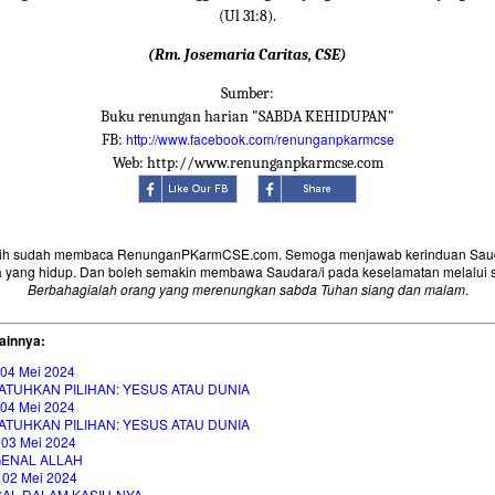
(Ul 31:8).
(Rm. Josemaria Caritas, CSE)
Sumber:
Buku renungan harian "SABDA KEHIDUPAN"
http://www.facebook.com/renunganpkarmcse
FB:
Web: http://www.renunganpkarmcse.com
sih sudah membaca RenunganPKarmCSE.com. Semoga menjawab kerinduan Saud
 yang hidup. Dan boleh semakin membawa Saudara/i pada keselamatan melalui 
Berbahagialah orang yang merenungkan sabda Tuhan siang dan malam
.
ainnya:
 04 Mei 2024
ATUHKAN PILIHAN: YESUS ATAU DUNIA
 04 Mei 2024
ATUHKAN PILIHAN: YESUS ATAU DUNIA
 03 Mei 2024
ENAL ALLAH
 02 Mei 2024
GAL DALAM KASIH-NYA