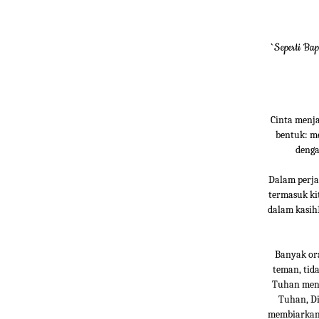
`Seperti Bap
Cinta menja
bentuk: m
denga
Dalam perja
termasuk kit
dalam kasih
Banyak ora
teman, tid
Tuhan meng
Tuhan, Di
membiarkan 