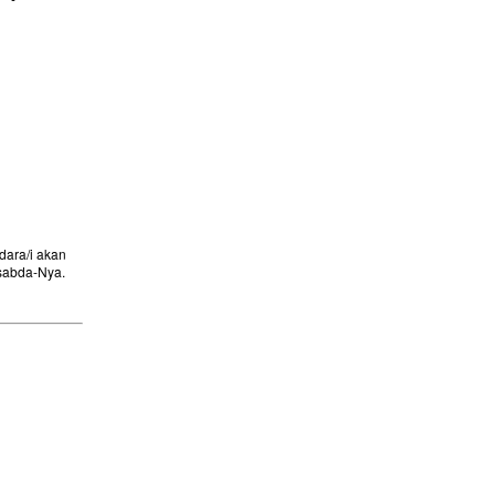
ara/i akan
sabda-Nya.