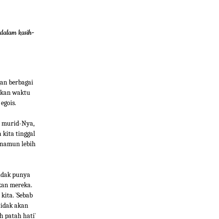
 dalam kasih-
gan berbagai
skan waktu
egois.
a murid-Nya,
 kita tinggal
 namun lebih
tidak punya
kan mereka.
ita. `Sebab
tidak akan
 patah hati`