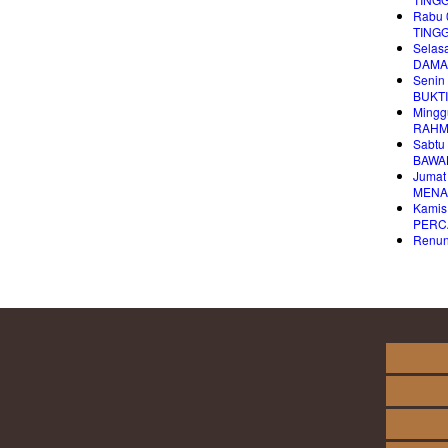
Rabu 
TINGG
Selas
DAMAI
Senin
BUKT
Mingg
RAHM
Sabtu
BAWA
Jumat
MENA
Kamis
PERC
Renung