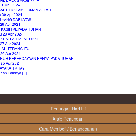
01 Mei 2024
AL DI DALAM FIRMAN ALLAH
a 30 Apr 2024
 YANG DARI ATAS
 29 Apr 2024
I KASIH KEPADA TUHAN
u 28 Apr 2024
AT ALLAH MENGUBAH
 27 Apr 2024
LAH TERANG ITU
 26 Apr 2024
RUH KEPERCAYAAN HANYA PADA TUHAN
 25 Apr 2024
AYAKAH KITA?
an Lainnya [...]
Renungan Hari Ini
Arsip Renungan
Cara Membeli / Berlangganan