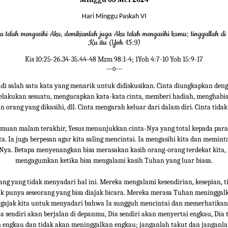
Hari Minggu Paskah VI
a telah mengasihi Aku, demikianlah juga Aku telah mengasihi kamu; tinggallah di
Ku itu (Yoh 15:9)
Kis 10:25-26.34-35.44-48 Mzm 98:1-4; 1Yoh 4:7-10 Yoh 15:9-17
---o---
di salah satu kata yang menarik untuk didiskusikan. Cinta diungkapkan den
elakukan sesuatu, mengucapkan kata-kata cinta, memberi hadiah, menghabi
n orang yang dikasihi, dll. Cinta mengarah keluar dari dalam diri. Cinta tidak 
muan malam terakhir, Yesus menunjukkan cinta-Nya yang total kepada par
a. Ia juga berpesan agar kita saling mencintai. Ia mengasihi kita dan meminta
Nya. Betapa menyenangkan bisa merasakan kasih orang-orang terdekat kita,
mengagumkan ketika bisa mengalami kasih Tuhan yang luar biasa.
ng yang tidak menyadari hal ini. Mereka mengalami kesendirian, kesepian, 
ak punya seseorang yang bisa diajak bicara. Mereka merasa Tuhan meninggal
ajak kita untuk menyadari bahwa Ia sungguh mencintai dan memerhatikan k
a sendiri akan berjalan di depanmu, Dia sendiri akan menyertai engkau, Dia 
engkau dan tidak akan meninggalkan engkau; janganlah takut dan janganlah