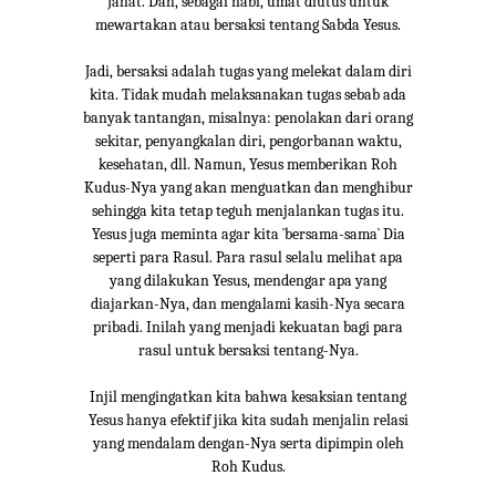
Jahat. Dan, sebagai nabi, umat diutus untuk
mewartakan atau bersaksi tentang Sabda Yesus.
Jadi, bersaksi adalah tugas yang melekat dalam diri
kita. Tidak mudah melaksanakan tugas sebab ada
banyak tantangan, misalnya: penolakan dari orang
sekitar, penyangkalan diri, pengorbanan waktu,
kesehatan, dll. Namun, Yesus memberikan Roh
Kudus-Nya yang akan menguatkan dan menghibur
sehingga kita tetap teguh menjalankan tugas itu.
Yesus juga meminta agar kita `bersama-sama` Dia
seperti para Rasul. Para rasul selalu melihat apa
yang dilakukan Yesus, mendengar apa yang
diajarkan-Nya, dan mengalami kasih-Nya secara
pribadi. Inilah yang menjadi kekuatan bagi para
rasul untuk bersaksi tentang-Nya.
Injil mengingatkan kita bahwa kesaksian tentang
Yesus hanya efektif jika kita sudah menjalin relasi
yang mendalam dengan-Nya serta dipimpin oleh
Roh Kudus.