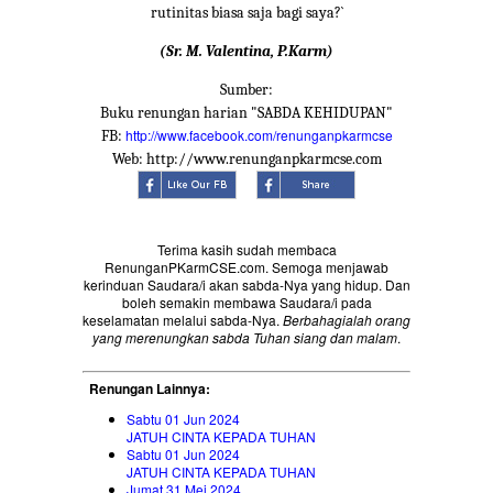
rutinitas biasa saja bagi saya?`
(Sr. M. Valentina, P.Karm)
Sumber:
Buku renungan harian "SABDA KEHIDUPAN"
http://www.facebook.com/renunganpkarmcse
FB:
Web: http://www.renunganpkarmcse.com
Terima kasih sudah membaca
RenunganPKarmCSE.com. Semoga menjawab
kerinduan Saudara/i akan sabda-Nya yang hidup. Dan
boleh semakin membawa Saudara/i pada
keselamatan melalui sabda-Nya.
Berbahagialah orang
yang merenungkan sabda Tuhan siang dan malam
.
Renungan Lainnya:
Sabtu 01 Jun 2024
JATUH CINTA KEPADA TUHAN
Sabtu 01 Jun 2024
JATUH CINTA KEPADA TUHAN
Jumat 31 Mei 2024