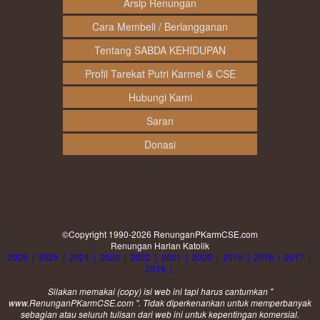
Arsip Renungan
Cara Membeli / Berlangganan
Tentang SABDA KEHIDUPAN
Profil Tarekat Putri Karmel & CSE
Hubungi Kami
Saran
Donasi
©Copyright 1990-2026
RenunganPKarmCSE.com
Renungan Harian Katolik
2026
|
2025
|
2024
|
2023
|
2022
|
2021
|
2020
|
2019
|
2018
|
2017
|
2016
|
Silakan memakai (
copy
) isi web ini tapi harus cantumkan "
www.RenunganPKarmCSE.com ". Tidak diperkenankan untuk memperbanyak
sebagian atau seluruh tulisan dari web ini untuk kepentingan komersial.