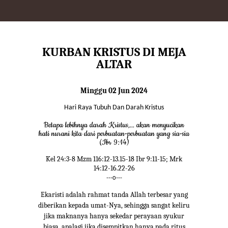
KURBAN KRISTUS DI MEJA
ALTAR
Minggu 02 Jun 2024
Hari Raya Tubuh Dan Darah Kristus
Betapa lebihnya darah Kristus,... akan menyucikan
hati nurani kita dari perbuatan-perbuatan yang sia-sia
(Ibr 9:14)
Kel 24:3-8 Mzm 116:12-13.15-18 Ibr 9:11-15; Mrk
14:12-16.22-26
---o---
Ekaristi adalah rahmat tanda Allah terbesar yang
diberikan kepada umat-Nya, sehingga sangat keliru
jika maknanya hanya sekedar perayaan syukur
biasa, apalagi jika disempitkan hanya pada ritus