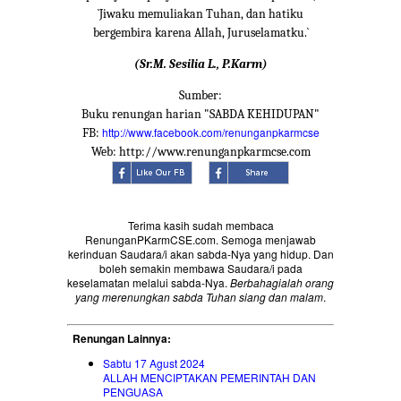
`Jiwaku memuliakan Tuhan, dan hatiku
bergembira karena Allah, Juruselamatku.`
(Sr.M. Sesilia L., P.Karm)
Sumber:
Buku renungan harian "SABDA KEHIDUPAN"
http://www.facebook.com/renunganpkarmcse
FB:
Web: http://www.renunganpkarmcse.com
Terima kasih sudah membaca
RenunganPKarmCSE.com. Semoga menjawab
kerinduan Saudara/i akan sabda-Nya yang hidup. Dan
boleh semakin membawa Saudara/i pada
keselamatan melalui sabda-Nya.
Berbahagialah orang
yang merenungkan sabda Tuhan siang dan malam
.
Renungan Lainnya:
Sabtu 17 Agust 2024
ALLAH MENCIPTAKAN PEMERINTAH DAN
PENGUASA