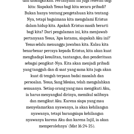
dan dibangkitkan. Pertanyaan ini juga relevan bagi
kita: Siapakah Yesus bagi kita secara pribadi?
Bukan hanya tentang pengetahuan kita tentang-
Nya, tetapi bagaimana kita mengalami Kristus
dalam hidup kita. Apakah Kristus masih berarti
bagi kita? Dari pengalaman ini, kita menjawab
pertanyaan Yesus, `Apa katamu, siapakah Aku ini?`
Yesus selalu menunggu jawaban kita. Kalau kita
benarbenar percaya kepada Kristus, kita akan kuat
menghadapi kesulitan, tantangan, dan penderitaan
sebagai pengikut-Nya. Kita akan menjadi pribadi
yang tangguh dan di saat yang sama kita juga akan
kuat di tengah terpaan badai masalah dan
persoalan. Yesus, Sang Mesias, telah mengalahkan
semuanya. `Setiap orang yang mau mengikuti Aku,
ia harus menyangkal dirinya, memikul salibnya
dan mengikut Aku. Karena siapa yang mau
menyelamatkan nyawanya, ia akan kehilangan
nyawanya, tetapi barangsiapa kehilangan
nyawanya karena Aku dan karena Injil, ia akan
memperolehnya` (Mat 16:24-25).