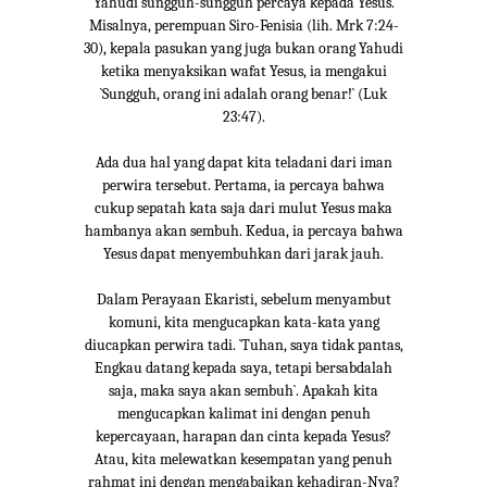
Yahudi sungguh-sungguh percaya kepada Yesus.
Misalnya, perempuan Siro-Fenisia (lih. Mrk 7:24-
30), kepala pasukan yang juga bukan orang Yahudi
ketika menyaksikan wafat Yesus, ia mengakui
`Sungguh, orang ini adalah orang benar!` (Luk
23:47).
Ada dua hal yang dapat kita teladani dari iman
perwira tersebut. Pertama, ia percaya bahwa
cukup sepatah kata saja dari mulut Yesus maka
hambanya akan sembuh. Kedua, ia percaya bahwa
Yesus dapat menyembuhkan dari jarak jauh.
Dalam Perayaan Ekaristi, sebelum menyambut
komuni, kita mengucapkan kata-kata yang
diucapkan perwira tadi. `Tuhan, saya tidak pantas,
Engkau datang kepada saya, tetapi bersabdalah
saja, maka saya akan sembuh`. Apakah kita
mengucapkan kalimat ini dengan penuh
kepercayaan, harapan dan cinta kepada Yesus?
Atau, kita melewatkan kesempatan yang penuh
rahmat ini dengan mengabaikan kehadiran-Nya?