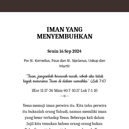
IMAN YANG
MENYEMBUHKAN
Senin 16 Sep 2024
Pw St. Kornelius, Paus dan St. Siprianus, Uskup dan
Martir
`Tuan, janganlah bersusah-susah, sebab aku tidak
layak menerima Tuan di dalam rumahku` (Luk 7:6)
1Kor 11:17-26 Mzm 40:7-10.17 Luk 7:1-10
---o---
Yesus memuji iman perwira itu. Kita tahu perwira
itu bukanlah orang Yahudi, namun memiliki iman
yang besar terhadap Yesus. Beberapa kali dalam
Injil kita temukan bahwa orang-orang bukan