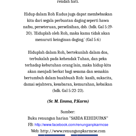
rendah hati.
Hidup dalam Roh Kudus juga dapat membebaskan
kita dari segala perbuatan daging seperti hawa
nafsu, perseteruan, perselisihan, dsb. (bdk. Gal 5:19-
20). `Hiduplah oleh Roh, maka kamu tidak akan
menuruti keinginan daging.` (Gal 5:6)
Hiduplah dalam Roh, bertekunlah dalam doa,
terbukalah pada kehendak Tuhan, dan peka
terhadap kebutuhan orang lain, maka hidup kita
akan menjadi berkat bagi sesama dan semakin
bertumbuh dalam buahbuah Roh: kasih, sukacita,
damai sejahtera, kesabaran, kemurahan, kebaikan
(bdk. Gal 5:22-23).
(Sr. M. Emma, P.Karm)
Sumber:
Buku renungan harian "SABDA KEHIDUPAN"
http://www.facebook.com/renunganpkarmcse
FB:
Web: http://www.renunganpkarmcse.com