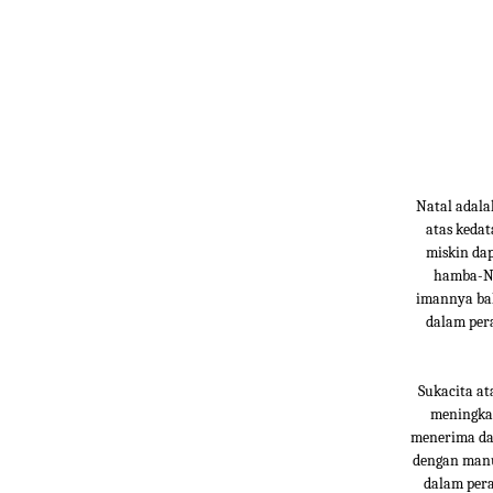
Natal adala
atas keda
miskin dap
hamba-Ny
imannya bah
dalam per
Sukacita at
meningkat
menerima da
dengan manu
dalam pera