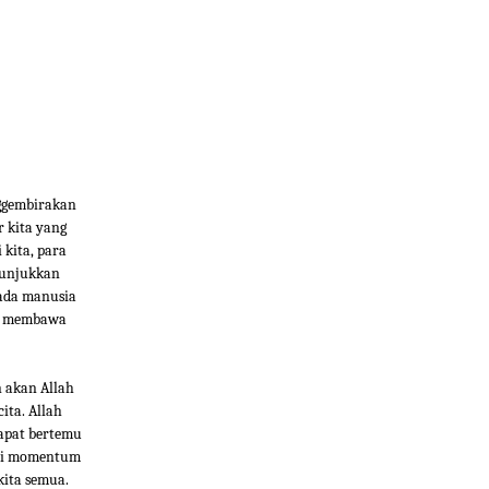
nggembirakan
 kita yang
 kita, para
nunjukkan
pada manusia
an membawa
n akan Allah
ita. Allah
apat bertemu
adi momentum
kita semua.