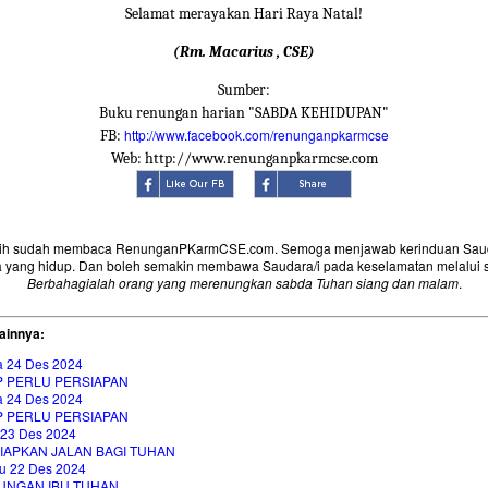
Selamat merayakan Hari Raya Natal!
(Rm. Macarius , CSE)
Sumber:
Buku renungan harian "SABDA KEHIDUPAN"
http://www.facebook.com/renunganpkarmcse
FB:
Web: http://www.renunganpkarmcse.com
sih sudah membaca RenunganPKarmCSE.com. Semoga menjawab kerinduan Saud
 yang hidup. Dan boleh semakin membawa Saudara/i pada keselamatan melalui 
Berbahagialah orang yang merenungkan sabda Tuhan siang dan malam
.
ainnya:
a 24 Des 2024
P PERLU PERSIAPAN
a 24 Des 2024
P PERLU PERSIAPAN
 23 Des 2024
IAPKAN JALAN BAGI TUHAN
u 22 Des 2024
UNGAN IBU TUHAN