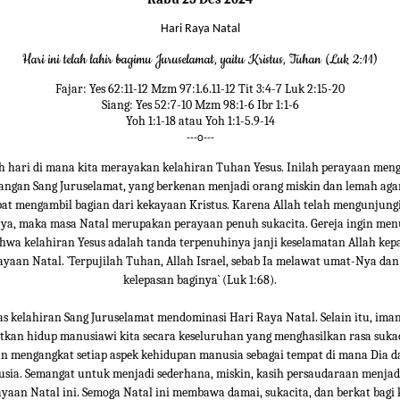
Hari Raya Natal
Hari ini telah lahir bagimu Juruselamat, yaitu Kristus, Tuhan (Luk 2:11)
Fajar: Yes 62:11-12 Mzm 97:1.6.11-12 Tit 3:4-7 Luk 2:15-20
Siang: Yes 52:7-10 Mzm 98:1-6 Ibr 1:1-6
Yoh 1:1-18 atau Yoh 1:1-5.9-14
---o---
h hari di mana kita merayakan kelahiran Tuhan Yesus. Inilah perayaan me
tangan Sang Juruselamat, yang berkenan menjadi orang miskin dan lemah agar
at mengambil bagian dari kekayaan Kristus. Karena Allah telah mengunjungi
a, maka masa Natal merupakan perayaan penuh sukacita. Gereja ingin me
wa kelahiran Yesus adalah tanda terpenuhinya janji keselamatan Allah ke
ayaan Natal. `Terpujilah Tuhan, Allah Israel, sebab Ia melawat umat-Nya d
kelepasan baginya` (Luk 1:68).
as kelahiran Sang Juruselamat mendominasi Hari Raya Natal. Selain itu, ima
kan hidup manusiawi kita secara keseluruhan yang menghasilkan rasa sukac
n mengangkat setiap aspek kehidupan manusia sebagai tempat di mana Dia d
sia. Semangat untuk menjadi sederhana, miskin, kasih persaudaraan menj
yaan Natal ini. Semoga Natal ini membawa damai, sukacita, dan berkat bagi 