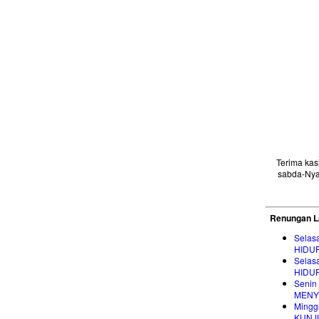
Terima ka
sabda-Nya
Renungan L
Selas
HIDU
Selas
HIDU
Senin
MENY
Mingg
KUNJ