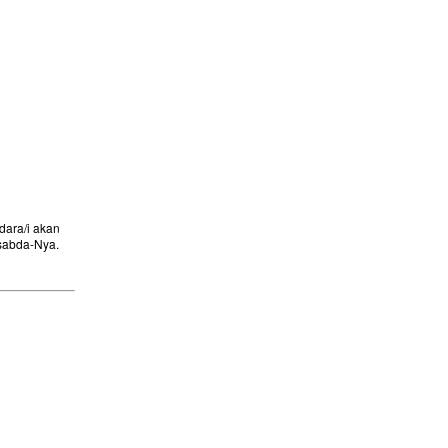
ara/i akan
sabda-Nya.