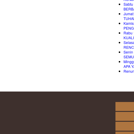
Sabtu
BERB
Jumat
TUHA
Kamis
PENG
Rabu 
KUALI
Selas
RENC
Senin
SEMU
Mingg
APA 
Renung