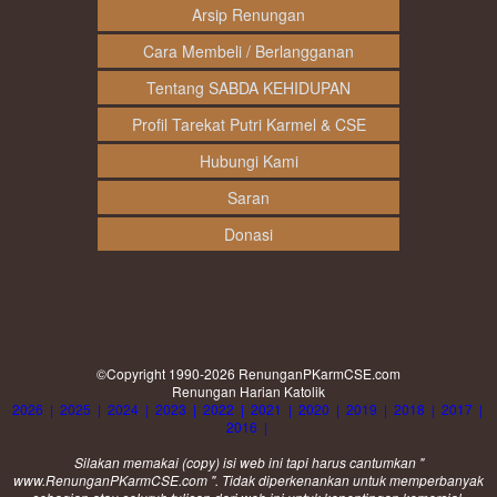
Arsip Renungan
Cara Membeli / Berlangganan
Tentang SABDA KEHIDUPAN
Profil Tarekat Putri Karmel & CSE
Hubungi Kami
Saran
Donasi
©Copyright 1990-2026
RenunganPKarmCSE.com
Renungan Harian Katolik
2026
|
2025
|
2024
|
2023
|
2022
|
2021
|
2020
|
2019
|
2018
|
2017
|
2016
|
Silakan memakai (
copy
) isi web ini tapi harus cantumkan "
www.RenunganPKarmCSE.com ". Tidak diperkenankan untuk memperbanyak