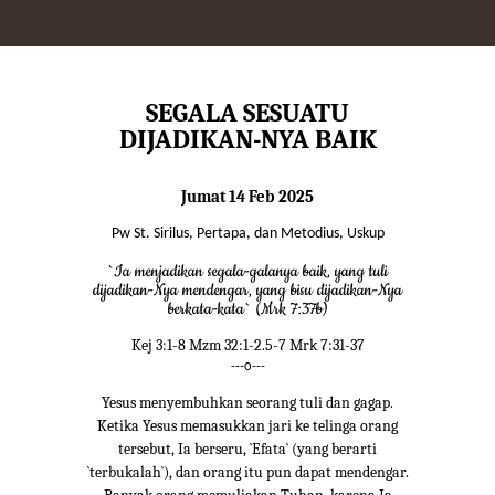
SEGALA SESUATU
DIJADIKAN-NYA BAIK
Jumat 14 Feb 2025
Pw St. Sirilus, Pertapa, dan Metodius, Uskup
`Ia menjadikan segala-galanya baik, yang tuli
dijadikan-Nya mendengar, yang bisu dijadikan-Nya
berkata-kata` (Mrk 7:37b)
Kej 3:1-8 Mzm 32:1-2.5-7 Mrk 7:31-37
---o---
Yesus menyembuhkan seorang tuli dan gagap.
Ketika Yesus memasukkan jari ke telinga orang
tersebut, Ia berseru, `Efata` (yang berarti
`terbukalah`), dan orang itu pun dapat mendengar.