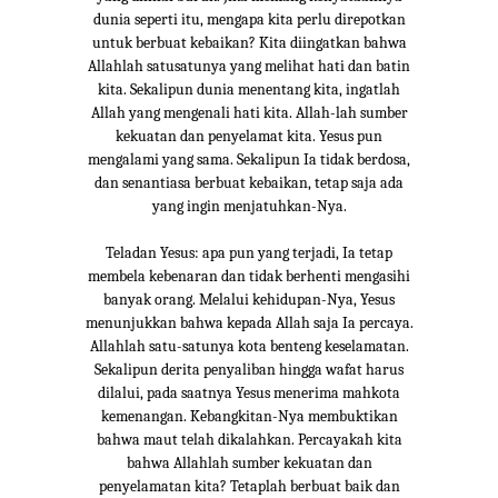
dunia seperti itu, mengapa kita perlu direpotkan
untuk berbuat kebaikan? Kita diingatkan bahwa
Allahlah satusatunya yang melihat hati dan batin
kita. Sekalipun dunia menentang kita, ingatlah
Allah yang mengenali hati kita. Allah-lah sumber
kekuatan dan penyelamat kita. Yesus pun
mengalami yang sama. Sekalipun Ia tidak berdosa,
dan senantiasa berbuat kebaikan, tetap saja ada
yang ingin menjatuhkan-Nya.
Teladan Yesus: apa pun yang terjadi, Ia tetap
membela kebenaran dan tidak berhenti mengasihi
banyak orang. Melalui kehidupan-Nya, Yesus
menunjukkan bahwa kepada Allah saja Ia percaya.
Allahlah satu-satunya kota benteng keselamatan.
Sekalipun derita penyaliban hingga wafat harus
dilalui, pada saatnya Yesus menerima mahkota
kemenangan. Kebangkitan-Nya membuktikan
bahwa maut telah dikalahkan. Percayakah kita
bahwa Allahlah sumber kekuatan dan
penyelamatan kita? Tetaplah berbuat baik dan