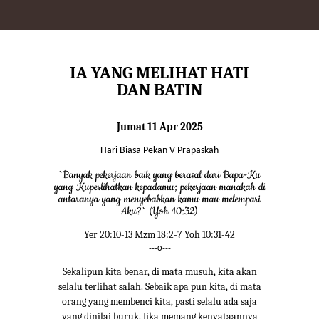
IA YANG MELIHAT HATI
DAN BATIN
Jumat 11 Apr 2025
Hari Biasa Pekan V Prapaskah
`Banyak pekerjaan baik yang berasal dari Bapa-Ku
yang Kuperlihatkan kepadamu; pekerjaan manakah di
antaranya yang menyebabkan kamu mau melempari
Aku?` (Yoh 10:32)
Yer 20:10-13 Mzm 18:2-7 Yoh 10:31-42
---o---
Sekalipun kita benar, di mata musuh, kita akan
selalu terlihat salah. Sebaik apa pun kita, di mata
orang yang membenci kita, pasti selalu ada saja
yang dinilai buruk. Jika memang kenyataannya