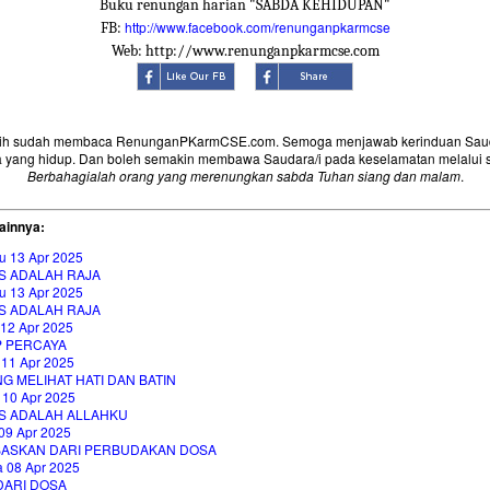
Buku renungan harian "SABDA KEHIDUPAN"
http://www.facebook.com/renunganpkarmcse
FB:
Web: http://www.renunganpkarmcse.com
sih sudah membaca RenunganPKarmCSE.com. Semoga menjawab kerinduan Saud
 yang hidup. Dan boleh semakin membawa Saudara/i pada keselamatan melalui 
Berbahagialah orang yang merenungkan sabda Tuhan siang dan malam
.
ainnya:
u 13 Apr 2025
S ADALAH RAJA
u 13 Apr 2025
S ADALAH RAJA
 12 Apr 2025
P PERCAYA
 11 Apr 2025
NG MELIHAT HATI DAN BATIN
 10 Apr 2025
S ADALAH ALLAHKU
09 Apr 2025
BASKAN DARI PERBUDAKAN DOSA
a 08 Apr 2025
DARI DOSA