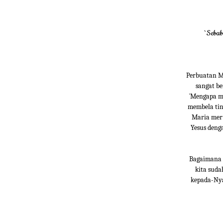
`Sebab
Perbuatan M
sangat b
`Mengapa mi
membela tin
Maria meru
Yesus den
Bagaimana 
kita suda
kepada-Nya