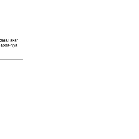
ara/i akan
sabda-Nya.