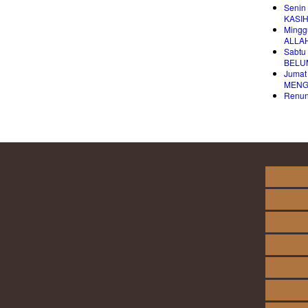
Senin
KASI
Mingg
ALLA
Sabtu
BELU
Jumat
MENG
Renung