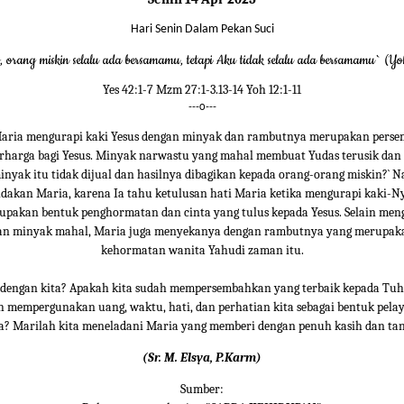
Hari Senin Dalam Pekan Suci
, orang miskin selalu ada bersamamu, tetapi Aku tidak selalu ada bersamamu` (Yo
Yes 42:1-7 Mzm 27:1-3.13-14 Yoh 12:1-11
---o---
aria mengurapi kaki Yesus dengan minyak dan rambutnya merupakan pers
erharga bagi Yesus. Minyak narwastu yang mahal membuat Yudas terusik dan 
nyak itu tidak dijual dan hasilnya dibagikan kepada orang-orang miskin?` 
dakan Maria, karena Ia tahu ketulusan hati Maria ketika mengurapi kaki-N
pakan bentuk penghormatan dan cinta yang tulus kepada Yesus. Selain men
gan minyak mahal, Maria juga menyekanya dengan rambutnya yang merupak
kehormatan wanita Yahudi zaman itu.
dengan kita? Apakah kita sudah mempersembahkan yang terbaik kepada Tu
h mempergunakan uang, waktu, hati, dan perhatian kita sebagai bentuk pela
? Marilah kita meneladani Maria yang memberi dengan penuh kasih dan ta
(Sr. M. Elsya, P.Karm)
Sumber: