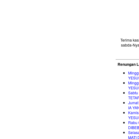
Terima ka
sabda-Nya
Renungan L
Mingg
YESU
Mingg
YESU
Sabtu
TETA
Jumat
IA YA
Kamis
YESU
Rabu 
DIBE
Selas
MATI 