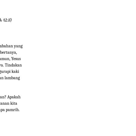
h 12:8)
embahan yang
bertanya,
Namun, Yesus
ya. Tindakan
gurapi kaki
an lambang
han? Apakah
yanan kita
npa pamrih.