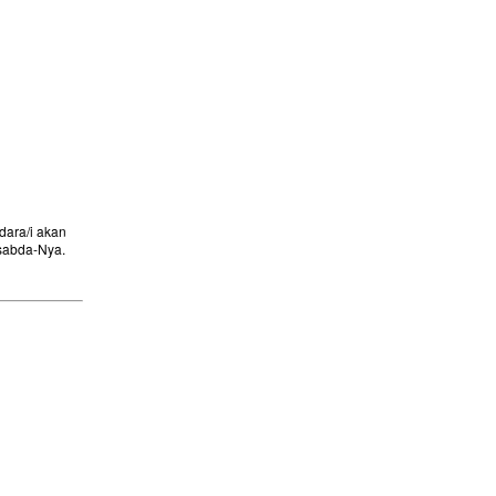
ara/i akan
sabda-Nya.