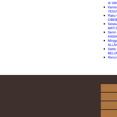
IA YA
Kamis
YESU
Rabu 
DIBE
Selas
MATI 
Senin
KASI
Mingg
ALLA
Sabtu
BELU
Renung