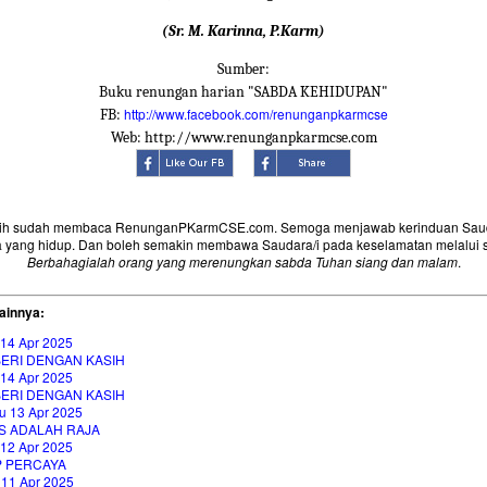
(Sr. M. Karinna, P.Karm)
Sumber:
Buku renungan harian "SABDA KEHIDUPAN"
http://www.facebook.com/renunganpkarmcse
FB:
Web: http://www.renunganpkarmcse.com
sih sudah membaca RenunganPKarmCSE.com. Semoga menjawab kerinduan Saud
 yang hidup. Dan boleh semakin membawa Saudara/i pada keselamatan melalui 
Berbahagialah orang yang merenungkan sabda Tuhan siang dan malam
.
ainnya:
 14 Apr 2025
ERI DENGAN KASIH
 14 Apr 2025
ERI DENGAN KASIH
u 13 Apr 2025
S ADALAH RAJA
 12 Apr 2025
P PERCAYA
 11 Apr 2025