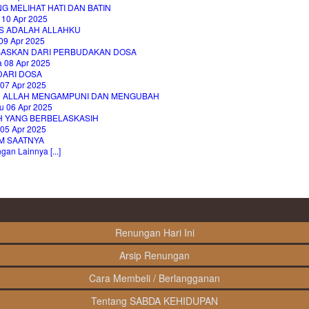
NG MELIHAT HATI DAN BATIN
 10 Apr 2025
S ADALAH ALLAHKU
09 Apr 2025
BASKAN DARI PERBUDAKAN DOSA
a 08 Apr 2025
DARI DOSA
 07 Apr 2025
H ALLAH MENGAMPUNI DAN MENGUBAH
u 06 Apr 2025
H YANG BERBELASKASIH
 05 Apr 2025
M SAATNYA
an Lainnya [...]
Renungan Hari Ini
Arsip Renungan
Cara Membeli / Berlangganan
Tentang SABDA KEHIDUPAN