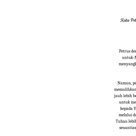
Kata Pet
Petrus d
untuk-M
menyangka
Namun, pen
memulihkan 
jauh lebih b
untuk men
kepada Y
melalui d
Tuhan lebi
senantia