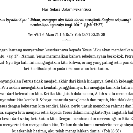
Hari Selasa Dalam Pekan Suci
rus kepada-Nya: `Tuhan, mengapa aku tidak dapat mengikuti Engkau sekarang?
memberikan nyawaku bagi-Mu!` (Yoh 13:37)
Yes 49:1-6 Mzm 71:1-6.15.17 Yoh 13:21-33.36-38
---o---
engan lantang menyatakan kesetiaannya kepada Yesus: `Aku akan memberika
u!` (ay. 37). Namun, Yesus meramalkan bahwa sebelum ayam berkokok, Petr
l-Nya tiga kali. Ini mengingatkan kita bahwa, orang yang paling setia pun d
ketika dihadapkan pada tekanan atau ketakutan.
yangkalan Petrus tidak menjadi akhir dari kisah hidupnya. Setelah kebangk
Petrus dan meneguhkan kembali panggilannya. Ini mengajarkan kita bahwa,
esar dari kelemahan kita. Ketika kita jatuh dalam dosa, Allah selalu membu
yambut kita kembali. Sebagai manusia yang lemah dan rapuh, kita tidak da
esus dengan kekuatan kita sendiri. Maka, perlu untuk memohon rahmat dan
oa, supaya kita menjadi setia kepada Yesus dalam mengikuti-Nya. Ingatlah b
h besar dari setiap ketakutan kita. Dengan membaca dan merenungkan Kitab 
sa menyertai dan menguatkan kita, `Dalam dunia kamu menderita penganiayaa
kuatkanlah hatimu, Aku telah mengalahkan dunia.` (Yoh 16:33)