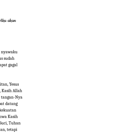
 Aku akan
n nyawaku
us sudah
apat gagal
itan, Yesus
 Kasih Allah
ka tangan-Nya
pat datang
 kekuatan
ahwa Kasih
Suci, Tuhan
n, tetapi