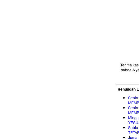
Terima ka
sabda-Nya
Renungan L
Senin
MEMB
Senin
MEMB
Mingg
YESU
Sabtu
TETA
Jumat