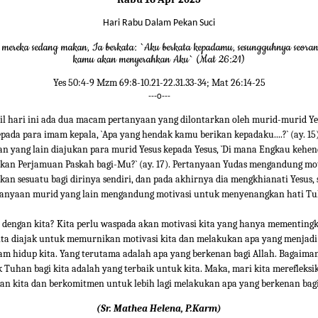
Hari Rabu Dalam Pekan Suci
 mereka sedang makan, Ia berkata: `Aku berkata kepadamu, sesungguhnya seoran
kamu akan menyerahkan Aku` (Mat 26:21)
Yes 50:4-9 Mzm 69:8-10.21-22.31.33-34; Mat 26:14-25
---o---
il hari ini ada dua macam pertanyaan yang dilontarkan oleh murid-murid Ye
pada para imam kepala, `Apa yang hendak kamu berikan kepadaku....?` (ay. 15
n yang lain diajukan para murid Yesus kepada Yesus, `Di mana Engkau kehe
an Perjamuan Paskah bagi-Mu?` (ay. 17). Pertanyaan Yudas mengandung mo
an sesuatu bagi dirinya sendiri, dan pada akhirnya dia mengkhianati Yesus,
tanyaan murid yang lain mengandung motivasi untuk menyenangkan hati Tu
dengan kita? Kita perlu waspada akan motivasi kita yang hanya mementingka
Kita diajak untuk memurnikan motivasi kita dan melakukan apa yang menjad
m hidup kita. Yang terutama adalah apa yang berkenan bagi Allah. Bagaima
 Tuhan bagi kita adalah yang terbaik untuk kita. Maka, mari kita merefleksik
an kita dan berkomitmen untuk lebih lagi melakukan apa yang berkenan bagi
(Sr. Mathea Helena, P.Karm)