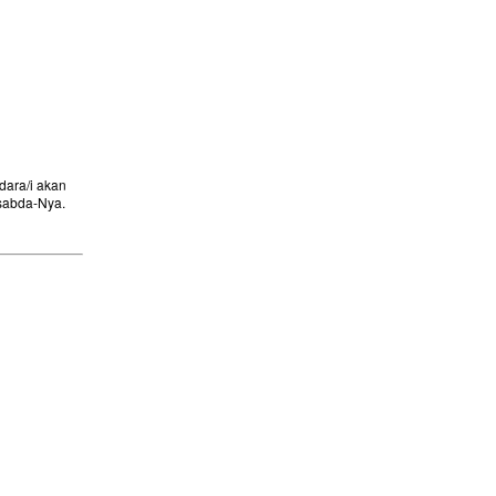
ara/i akan
sabda-Nya.