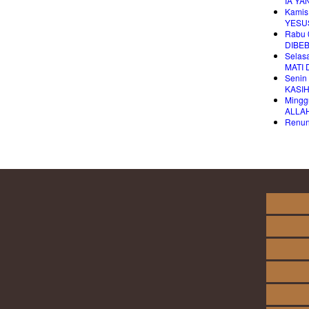
IA YA
Kamis
YESU
Rabu 
DIBE
Selas
MATI 
Senin
KASI
Mingg
ALLA
Renung