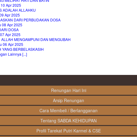
NG MELIHAT HATI DAN BATIN
 10 Apr 2025
S ADALAH ALLAHKU
09 Apr 2025
BASKAN DARI PERBUDAKAN DOSA
a 08 Apr 2025
DARI DOSA
 07 Apr 2025
H ALLAH MENGAMPUNI DAN MENGUBAH
u 06 Apr 2025
H YANG BERBELASKASIH
an Lainnya [...]
Renungan Hari Ini
Arsip Renungan
Cara Membeli / Berlangganan
Tentang SABDA KEHIDUPAN
Profil Tarekat Putri Karmel & CSE