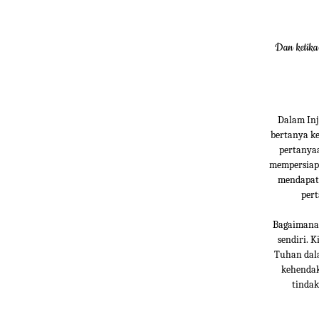
Dan ketika
Dalam Inj
bertanya ke
pertanyaa
mempersiapk
mendapatk
per
Bagaimana 
sendiri. 
Tuhan dala
kehendak
tindak