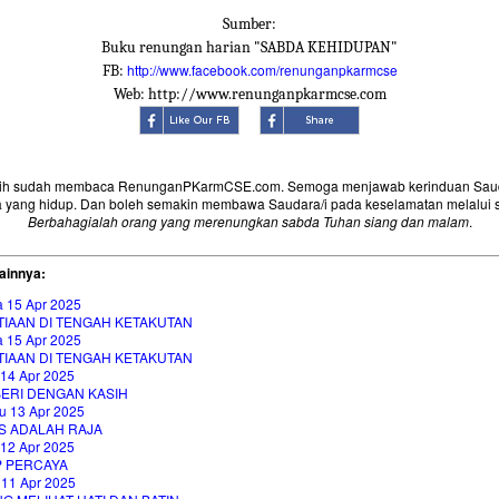
Sumber:
Buku renungan harian "SABDA KEHIDUPAN"
http://www.facebook.com/renunganpkarmcse
FB:
Web: http://www.renunganpkarmcse.com
sih sudah membaca RenunganPKarmCSE.com. Semoga menjawab kerinduan Saud
 yang hidup. Dan boleh semakin membawa Saudara/i pada keselamatan melalui 
Berbahagialah orang yang merenungkan sabda Tuhan siang dan malam
.
ainnya:
a 15 Apr 2025
TIAAN DI TENGAH KETAKUTAN
a 15 Apr 2025
TIAAN DI TENGAH KETAKUTAN
 14 Apr 2025
ERI DENGAN KASIH
u 13 Apr 2025
S ADALAH RAJA
 12 Apr 2025
P PERCAYA
 11 Apr 2025