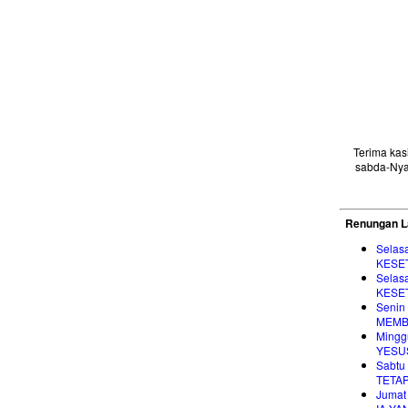
Terima ka
sabda-Nya
Renungan L
Selas
KESE
Selas
KESE
Senin
MEMB
Mingg
YESU
Sabtu
TETA
Jumat