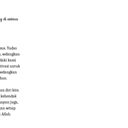
g di antara
sus. Yudas
), sedangkan
ndaki kami
tivasi untuk
 sedangkan
han.
n diri kita
i kehendak
napun juga,
an setiap
 Allah.