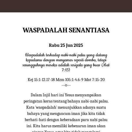
WASPADALAH SENANTIASA
Rabu 25 Jun 2025
Waspadalah terhadap nabi-nabi palsu yang datang
kepadamu dengan menyamar seperti domba, tetapi
sesungguhnya mereka adalah serigala yang buas (Mat
7:15)
Kej 15:1-12.17-18 Mzm 105:1-4.6-9 Mat 7:15-20
---o---
Dalam Injil hari ini Yesus menyampaikan
peringatan keras tentang bahaya nabi-nabi palsu.
Kata `waspadalah` menunjukkan adanya suatu
bahaya yang mengancam iman jika kita tidak
berhati-hati dengan keberadaan para nabi palsu
ini. Kita harus memiliki kebenaran iman akan