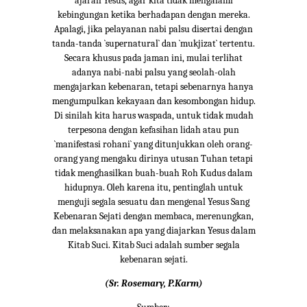
ajaran Yesus, agar kita tidak mengalami
kebingungan ketika berhadapan dengan mereka.
Apalagi, jika pelayanan nabi palsu disertai dengan
tanda-tanda `supernatural` dan `mukjizat` tertentu.
Secara khusus pada jaman ini, mulai terlihat
adanya nabi-nabi palsu yang seolah-olah
mengajarkan kebenaran, tetapi sebenarnya hanya
mengumpulkan kekayaan dan kesombongan hidup.
Di sinilah kita harus waspada, untuk tidak mudah
terpesona dengan kefasihan lidah atau pun
`manifestasi rohani` yang ditunjukkan oleh orang-
orang yang mengaku dirinya utusan Tuhan tetapi
tidak menghasilkan buah-buah Roh Kudus dalam
hidupnya. Oleh karena itu, pentinglah untuk
menguji segala sesuatu dan mengenal Yesus Sang
Kebenaran Sejati dengan membaca, merenungkan,
dan melaksanakan apa yang diajarkan Yesus dalam
Kitab Suci. Kitab Suci adalah sumber segala
kebenaran sejati.
(Sr. Rosemary, P.Karm)