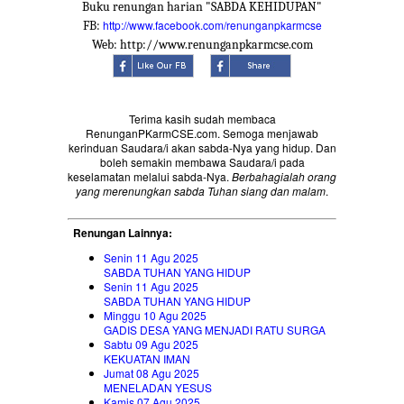
Buku renungan harian "SABDA KEHIDUPAN"
http://www.facebook.com/renunganpkarmcse
FB:
Web: http://www.renunganpkarmcse.com
Terima kasih sudah membaca
RenunganPKarmCSE.com. Semoga menjawab
kerinduan Saudara/i akan sabda-Nya yang hidup. Dan
boleh semakin membawa Saudara/i pada
keselamatan melalui sabda-Nya.
Berbahagialah orang
yang merenungkan sabda Tuhan siang dan malam
.
Renungan Lainnya:
Senin 11 Agu 2025
SABDA TUHAN YANG HIDUP
Senin 11 Agu 2025
SABDA TUHAN YANG HIDUP
Minggu 10 Agu 2025
GADIS DESA YANG MENJADI RATU SURGA
Sabtu 09 Agu 2025
KEKUATAN IMAN
Jumat 08 Agu 2025
MENELADAN YESUS
Kamis 07 Agu 2025